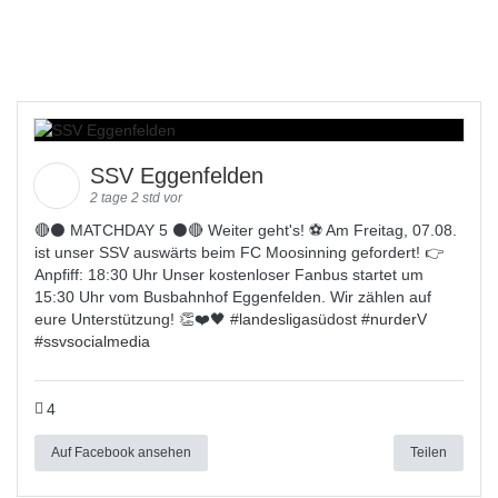
SSV Eggenfelden
2 tage 2 std vor
🔴⚫️ MATCHDAY 5 ⚫️🔴 Weiter geht's! ⚽ Am Freitag, 07.08.
ist unser SSV auswärts beim FC Moosinning gefordert! 👉
Anpfiff: 18:30 Uhr Unser kostenloser Fanbus startet um
15:30 Uhr vom Busbahnhof Eggenfelden. Wir zählen auf
eure Unterstützung! 👏❤️🖤 #
landesligas
üdost #
nurderV
#
ssvsocialmedia
4
Auf Facebook ansehen
Teilen