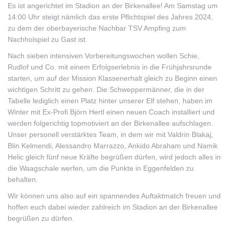
Es ist angerichtet im Stadion an der Birkenallee! Am Samstag um
14:00 Uhr steigt nämlich das erste Pflichtspiel des Jahres 2024,
zu dem der oberbayerische Nachbar TSV Ampfing zum
Nachholspiel zu Gast ist.
Nach sieben intensiven Vorbereitungswochen wollen Schie,
Rudlof und Co. mit einem Erfolgserlebnis in die Frühjahrsrunde
starten, um auf der Mission Klassenerhalt gleich zu Beginn einen
wichtigen Schritt zu gehen. Die Schweppermänner, die
in der
Tabelle lediglich einen Platz hinter unserer Elf stehen, haben im
Winter mit Ex-Profi Björn Hertl einen neuen Coach installiert und
werden folgerichtig topmotiviert an der Birkenallee aufschlagen.
Unser personell verstärktes Team, in dem wir mit Valdrin Blakaj,
Blin Kelmendi, Alessandro Marrazzo, Ankido Abraham und Namik
Helic gleich fünf neue Kräfte begrüßen dürfen, wird jedoch alles in
die Waagschale werfen, um die Punkte in Eggenfelden zu
behalten.
Wir können uns also auf ein spannendes Auftaktmatch freuen und
hoffen euch dabei wieder zahlreich im Stadion an der Birkenallee
begrüßen zu dürfen.