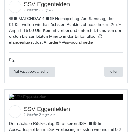
SSV Eggenfelden
1 Woche 1 Tag vor
🔴⚫ MATCHDAY 4 ⚫🔴 Heimspieltag! Am Samstag, den
01.08. wollen wir die nächsten Punkte zuhause holen. 💪 👉
Anpfiff: 16.00 Uhr Kommt vorbei und unterstützt uns von der
ersten bis zur letzten Minute in der Birkenallee! 👏
#
landesligas
üdost #
nurderV
#
ssvsocialmedia
2
Auf Facebook ansehen
Teilen
SSV Eggenfelden
1 Woche 2 tage vor
Der nächste Rückschlag für unseren SSV. ⚫🔴 Im
Auswärtsspiel beim ESV Freilassing mussten wir uns mit 0:2