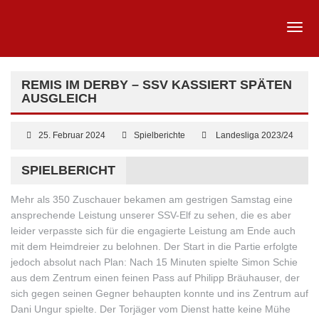
REMIS IM DERBY – SSV KASSIERT SPÄTEN
AUSGLEICH
25. Februar 2024
Spielberichte
Landesliga 2023/24
SPIELBERICHT
Mehr als 350 Zuschauer bekamen am gestrigen Samstag eine
ansprechende Leistung unserer SSV-Elf zu sehen, die es aber
leider verpasste sich für die engagierte Leistung am Ende auch
mit dem Heimdreier zu belohnen. Der Start in die Partie erfolgte
jedoch absolut nach Plan: Nach 15 Minuten spielte Simon Schie
aus dem Zentrum einen feinen Pass auf Philipp Bräuhauser, der
sich gegen seinen Gegner behaupten konnte und ins Zentrum auf
Dani Ungur spielte. Der Torjäger vom Dienst hatte keine Mühe