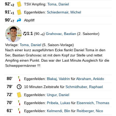
92'
TSV Ampfing:
Toma
,
Daniel
+2
91'
Eggenfelden:
Schiedermair
,
Michel
+1
90'
Abpfiff
+7
1:1
(
90.
)
Grahovac
,
Bastian
(
2. Saisontor
)
+6
Vorlage:
Toma
,
Daniel
(
5. Saison-Vorlage
)
Nach einer kurz ausgeführten Ecke flankt Daniel Toma in den
5er, Bastian Grahovac ist mit dem Kopf zur Stelle und rettet
Ampfing einen Punkt. Das war der Last Minute Ausgleich für die
Schweppermänner !!!
80'
Eggenfelden:
Blakaj
,
Valdrin
für
Abraham
,
Ankido
79'
10 Minuten Zeitstrafe für
Schmidhuber
,
Raphael
72'
Eggenfelden:
Ungur
,
Daniel
70'
Eggenfelden:
Pribela
,
Lukas
für
Eisenreich
,
Thomas
61'
Eggenfelden:
Kelmendi
,
Blin
für
Reitberger
,
Nico