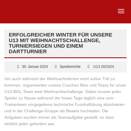
ERFOLGREICHER WINTER FÜR UNSERE
U13 MIT WEIHNACHTSCHALLENGE,
TURNIERSIEGEN UND EINEM
DARTTURNIER
30. Januar 2024
Spielberichte
U13 2023/24
Um auch während der Weihnachtsferien nicht außer Tritt zu
kommen, organisierten unsere Coaches Nino und Teasy für unser
U13-BOL-Team eine Weihnachtschallenge. Dabei musste jeder
Spieler zu Hause während der freien Tage täglich eine vom
Trainerteam vorgegebene technische Fussballübung absolvieren
und in der Challenge-Gruppe als Beweis hochladen. Die
Aufgaben wurden immer als
Teamaufgabe gestellt, so dass
wirklich jeder gefordert war.