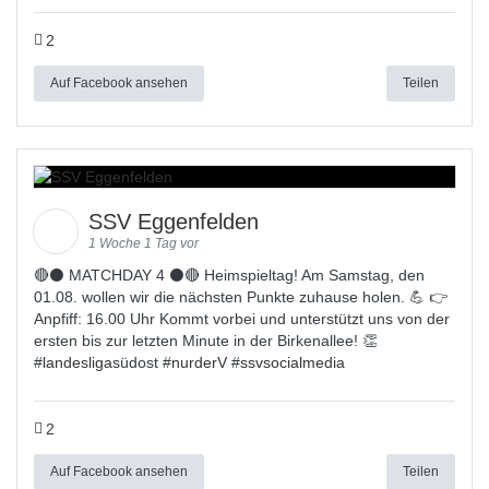
2
Auf Facebook ansehen
Teilen
SSV Eggenfelden
1 Woche 1 Tag vor
🔴⚫ MATCHDAY 4 ⚫🔴 Heimspieltag! Am Samstag, den
01.08. wollen wir die nächsten Punkte zuhause holen. 💪 👉
Anpfiff: 16.00 Uhr Kommt vorbei und unterstützt uns von der
ersten bis zur letzten Minute in der Birkenallee! 👏
#
landesligas
üdost #
nurderV
#
ssvsocialmedia
2
Auf Facebook ansehen
Teilen