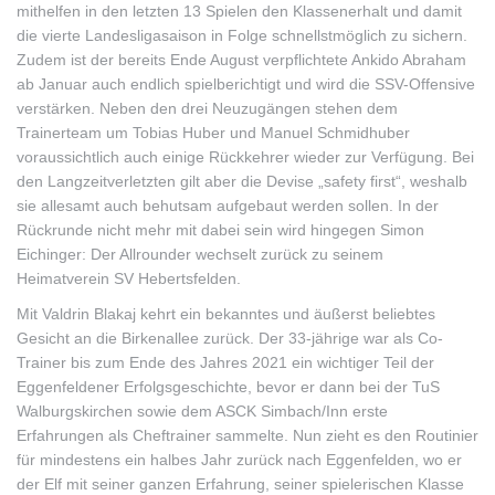
mithelfen in den letzten 13 Spielen den Klassenerhalt und damit
die vierte Landesligasaison in Folge schnellstmöglich zu sichern.
Zudem ist der bereits Ende August verpflichtete Ankido Abraham
ab Januar auch endlich spielberichtigt und wird die SSV-Offensive
verstärken. Neben den drei Neuzugängen stehen dem
Trainerteam um Tobias Huber und Manuel Schmidhuber
voraussichtlich auch einige Rückkehrer wieder zur Verfügung. Bei
den Langzeitverletzten gilt aber die Devise „safety first“, weshalb
sie allesamt auch behutsam aufgebaut werden sollen. In der
Rückrunde nicht mehr mit dabei sein wird hingegen Simon
Eichinger: Der Allrounder wechselt zurück zu seinem
Heimatverein SV Hebertsfelden.
Mit Valdrin Blakaj kehrt ein bekanntes und äußerst beliebtes
Gesicht an die Birkenallee zurück. Der 33-jährige war als Co-
Trainer bis zum Ende des Jahres 2021 ein wichtiger Teil der
Eggenfeldener Erfolgsgeschichte, bevor er dann bei der TuS
Walburgskirchen sowie dem ASCK Simbach/Inn erste
Erfahrungen als Cheftrainer sammelte. Nun zieht es den Routinier
für mindestens ein halbes Jahr zurück nach Eggenfelden, wo er
der Elf mit seiner ganzen Erfahrung, seiner spielerischen Klasse