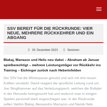
SSV BEREIT FÜR DIE RÜCKRUNDE: VIER
NEUE, MEHRERE RÜCKKEHRER UND EIN
ABGANG
30. Dezember 2023
Senioren
Blakaj, Marrazzo und Helic neu dabei – Abraham ab Januar
spielberechtigt – mehrere Leistungsträger vor Rückkehr ins
Training – Eichinger zurück nach Hebertsfelden
Der SSV hat die Winterpause genutzt und sich mit drei neuen
Kräften verstärkt. Damit reagiert die sportliche Leitung rund um
Joe Stinglhammer auf das Verletzungspech, welches die Rottaler
in der Hinrunde heimgesucht hat und wodurch man in einigen
Spielen personell stark angeschlagen war. In der Rückrunde
sollen Valdrin Blakaj, Alessandro Marrazzo und Namik Helic