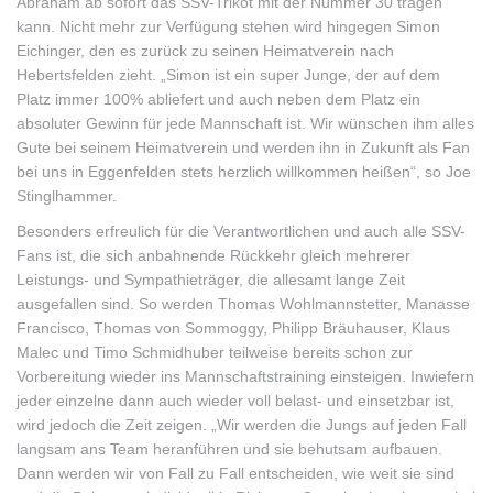
Abraham ab sofort das SSV-Trikot mit der Nummer 30 tragen
kann. Nicht mehr zur Verfügung stehen wird hingegen Simon
Eichinger, den es zurück zu seinen Heimatverein nach
Hebertsfelden zieht. „Simon ist ein super Junge, der auf dem
Platz immer 100% abliefert und auch neben dem Platz ein
absoluter Gewinn für jede Mannschaft ist. Wir wünschen ihm alles
Gute bei seinem Heimatverein und werden ihn in Zukunft als Fan
bei uns in Eggenfelden stets herzlich willkommen heißen“, so Joe
Stinglhammer.
Besonders erfreulich für die Verantwortlichen und auch alle SSV-
Fans ist, die sich anbahnende Rückkehr gleich mehrerer
Leistungs- und Sympathieträger, die allesamt lange Zeit
ausgefallen sind. So werden Thomas Wohlmannstetter, Manasse
Francisco, Thomas von Sommoggy, Philipp Bräuhauser, Klaus
Malec und Timo Schmidhuber teilweise bereits schon zur
Vorbereitung wieder ins Mannschaftstraining einsteigen. Inwiefern
jeder einzelne dann auch wieder voll belast- und einsetzbar ist,
wird jedoch die Zeit zeigen. „Wir werden die Jungs auf jeden Fall
langsam ans Team heranführen und sie behutsam aufbauen.
Dann werden wir von Fall zu Fall entscheiden, wie weit sie sind