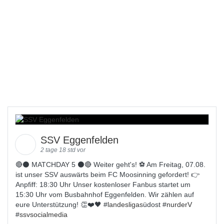
SSV Eggenfelden
2 tage 18 std vor
🔴⚫️ MATCHDAY 5 ⚫️🔴 Weiter geht's! ⚽ Am Freitag, 07.08.
ist unser SSV auswärts beim FC Moosinning gefordert! 👉
Anpfiff: 18:30 Uhr Unser kostenloser Fanbus startet um
15:30 Uhr vom Busbahnhof Eggenfelden. Wir zählen auf
eure Unterstützung! 👏❤️🖤 #
landesligas
üdost #
nurderV
#
ssvsocialmedia