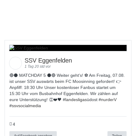
SSV Eggenfelden
1 Tag 20 std vor
🔴⚫️ MATCHDAY 5 ⚫️🔴 Weiter geht's! ⚽ Am Freitag, 07.08.
ist unser SSV auswärts beim FC Moosinning gefordert! 👉
Anpfiff: 18:30 Uhr Unser kostenloser Fanbus startet um
15:30 Uhr vom Busbahnhof Eggenfelden. Wir zählen auf
eure Unterstützung! 👏❤️🖤 #
landesligas
üdost #
nurderV
#
ssvsocialmedia
4
Auf Facebook ansehen
Teilen