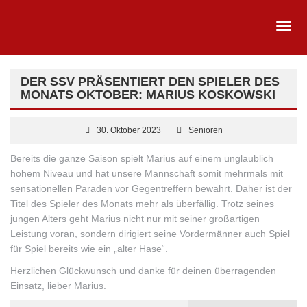
DER SSV PRÄSENTIERT DEN SPIELER DES
MONATS OKTOBER: MARIUS KOSKOWSKI
30. Oktober 2023
Senioren
Bereits die ganze Saison spielt Marius auf einem unglaublich
hohem Niveau und hat unsere Mannschaft somit mehrmals mit
sensationellen Paraden vor Gegentreffern bewahrt. Daher ist der
Titel des Spieler des Monats mehr als überfällig. Trotz seines
jungen Alters geht Marius nicht nur mit seiner großartigen
Leistung voran, sondern dirigiert seine Vordermänner auch Spiel
für Spiel bereits wie ein „alter
Hase“.
Herzlichen Glückwunsch und danke für deinen überragenden
Einsatz, lieber Marius.