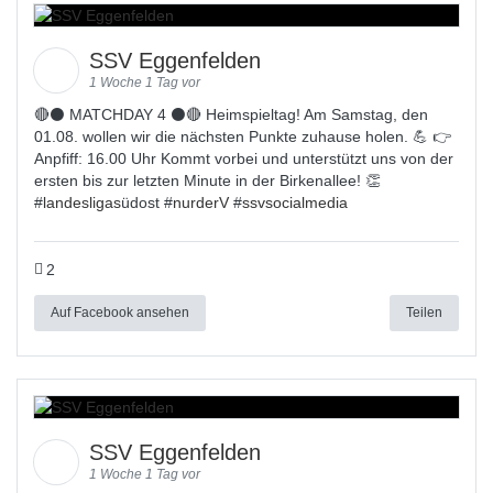
SSV Eggenfelden
1 Woche 1 Tag vor
🔴⚫ MATCHDAY 4 ⚫🔴 Heimspieltag! Am Samstag, den
01.08. wollen wir die nächsten Punkte zuhause holen. 💪 👉
Anpfiff: 16.00 Uhr Kommt vorbei und unterstützt uns von der
ersten bis zur letzten Minute in der Birkenallee! 👏
#
landesligas
üdost #
nurderV
#
ssvsocialmedia
2
Auf Facebook ansehen
Teilen
SSV Eggenfelden
1 Woche 1 Tag vor