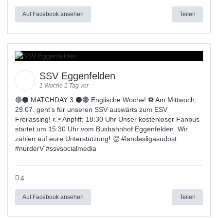
Auf Facebook ansehen
Teilen
SSV Eggenfelden
1 Woche 1 Tag vor
🔴⚫️ MATCHDAY 3 ⚫️🔴 Englische Woche! ⚽ Am Mittwoch,
29.07. geht’s für unseren SSV auswärts zum ESV
Freilassing! 👉 Anpfiff: 18:30 Uhr Unser kostenloser Fanbus
startet um 15:30 Uhr vom Busbahnhof Eggenfelden. Wir
zählen auf eure Unterstützung! 👏 #
landesligas
üdost
#
nurderV
#
ssvsocialmedia
4
Auf Facebook ansehen
Teilen