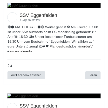
SSV Eggenfelden
1 Tag 16 std vor
🔴⚫️ MATCHDAY 5 ⚫️🔴 Weiter geht's! ⚽ Am Freitag, 07.08.
ist unser SSV auswärts beim FC Moosinning gefordert! 👉
Anpfiff: 18:30 Uhr Unser kostenloser Fanbus startet um
15:30 Uhr vom Busbahnhof Eggenfelden. Wir zählen auf
eure Unterstützung! 👏❤️🖤 #
landesligas
üdost #
nurderV
#
ssvsocialmedia
4
Auf Facebook ansehen
Teilen
SSV Eggenfelden