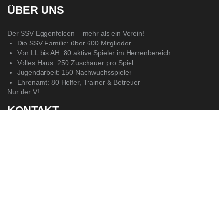
ÜBER UNS
Der SSV Eggenfelden – mehr als ein Verein!
Die SSV-Familie: über 600 Mitglieder
Von LL bis AH: 80 aktive Spieler im Herrenbereich
Volles Haus: 250 Zuschauer pro Spiel
Jugendarbeit: 150 Nachwuchsspieler
Ehrenamt: 80 Helfer, Trainer & Betreuer
Nur der V!
KONTAKT
SSV Eggenfelden
Postadresse:
Birkenallee 6
SSV Eggenfelden
84307 Eggenfelden
Postfach 1327
E-Mail:
84307 Eggenfelden
presse@ssv-eggenfelden.de
Vertretungsberechtigter Vorstand: Markus Jungbauer
Registergericht: Amtsgericht Eggenfelden