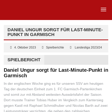
DANIEL UNGUR SORGT FÜR LAST-MINUTE-
PUNKT IN GARMISCH
4. Oktober 2023
Spielberichte
Landesliga 2023/24
SPIELBERICHT
Daniel Ungur sorgt für Last-Minute-Punkt in
Garmisch
In der englischen Woche ging es für unseren SSV am heutigen
Tag der deutschen Einheit zum 1. FC Garmisch-Partenkirchen
und somit zur mit Abstand weitesten Auswärtsfahrt der Saison.
Dort musste Trainer Tobias Huber im Vergleich zum Kantersieg
gegen Kastl mit Raphael Schmidhuber und Nicolas Barth auf zwei
Leistungsträger verzichten, die neben den zahlreichen