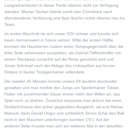
Langzeitverletzten in dieser Partie ebenso nicht zur Verfügung
standen. Marian Serban feierte somit sein Comeback nach
überstandener Verletzung und Ilyas Ikache rückte ebenso neu ins
Team.
Im ersten Abschnitt tat sich unser SSV schwer und konnte sich
kaum nennenswert in Szene setzen. Mitte der ersten Hälfte
konnten die Hausherren zudem einen Tempogegenstoß über die
linke Seite sehenswert ausspielen, als Gabriel Taffertshoffer mit
einem Steckpass zunächst auf die Reise geschickt wird und
Jonas Schrimpf nach der Ablage des Linksaußen aus kurzer
Distanz in bester Torjägermanier vollendete.
Die zweiten 45 Minuten konnte unsere Elf deutlich druckvoller
gestalten und man merkte den Jungs um Spielertrainer Tobias
Huber mit zunehmender Dauer immer mehr den Willen an, das
Spiel noch zu drehen. Zunächst verpasste man jedoch bei einer
Dreifachchance den sicher geglaubten Ausgleich, als erst Mehas
Maksuti, dann Daniel Ungur und schließlich Simon Schie den Ball
nicht in den Maschen unterbringen konnten (70.). Auf der
anderen Seite musste man sich ein weiteres Mal in der aktuellen