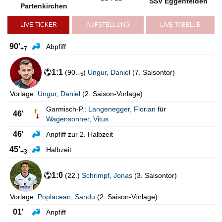
SSV Eggenfelden
Partenkirchen
LIVE-TICKER
AUFSTELLUNG
LIVE-TABELLE
90'
Abpfiff
+7
1:1
(
90.
)
Ungur
,
Daniel
(
7. Saisontor
)
+5
Vorlage:
Ungur
,
Daniel
(
2. Saison-Vorlage
)
Garmisch-P.:
Langenegger
,
Florian
für
46'
Wagensonner
,
Vitus
46'
Anpfiff zur 2. Halbzeit
45'
Halbzeit
+3
1:0
(
22.
)
Schrimpf
,
Jonas
(
3. Saisontor
)
Vorlage:
Poplacean
,
Sandu
(
2. Saison-Vorlage
)
01'
Anpfiff