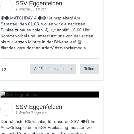
SSV Eggenfelden
1 Woche 1 Tag vor
🔴⚫ MATCHDAY 4 ⚫🔴 Heimspieltag! Am
Samstag, den 01.08. wollen wir die nächsten
Punkte zuhause holen. 💪 👉 Anpfiff: 16.00 Uhr
Kommt vorbei und unterstützt uns von der ersten
bis zur letzten Minute in der Birkenallee! 👏
#
landesligas
üdost #
nurderV
#
ssvsocialmedia
Auf Facebook ansehen
Teilen
2
SSV Eggenfelden
1 Woche 2 tage vor
Der nächste Rückschlag für unseren SSV. ⚫🔴 Im
Auswärtsspiel beim ESV Freilassing mussten wir
uns mit 0:2 geschlagen geben. Trotz großem