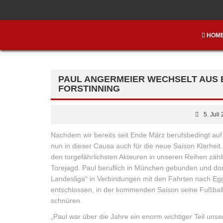
HOM
PAUL ANGERMEIER WECHSELT AUS 
FORSTINNING
5. Juli
Nachdem wir bereits seit Ende März berufsbedingt auf
nun in dieser Causa auch für die neue Saison Klarheit. 
den torgefährlichsten Akteuren in unseren Reihen zählt
Torejagd. Paul beruflich in München gebunden und dor
Landesliga“ in Verbindungen mit den Fahrten nach Egge
entschlossen, in der kommenden Saison seine Fußball
schnüren.
„Paul war über die Jahre ein enorm wichtiger Teil uns