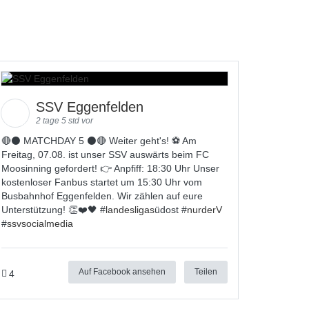
SSV Eggenfelden
2 tage 5 std vor
🔴⚫️ MATCHDAY 5 ⚫️🔴 Weiter geht's! ⚽ Am
Freitag, 07.08. ist unser SSV auswärts beim FC
Moosinning gefordert! 👉 Anpfiff: 18:30 Uhr Unser
kostenloser Fanbus startet um 15:30 Uhr vom
Busbahnhof Eggenfelden. Wir zählen auf eure
Unterstützung! 👏❤️🖤 #
landesligas
üdost #
nurderV
#
ssvsocialmedia
Auf Facebook ansehen
Teilen
4