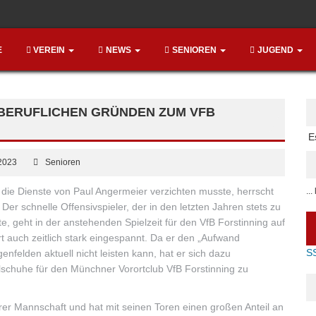
E
VEREIN
NEWS
SENIOREN
JUGEND
BERUFLICHEN GRÜNDEN ZUM VFB
E
 2023
Senioren
 die Dienste von Paul Angermeier verzichten musste, herrscht
..
Der schnelle Offensivspieler, der in den letzten Jahren stets zu
e, geht in der anstehenden Spielzeit für den VfB Forstinning auf
t auch zeitlich stark eingespannt. Da er den „Aufwand
S
nfelden aktuell nicht leisten kann, hat er sich dazu
schuhe für den Münchner Vorortclub VfB Forstinning zu
erer Mannschaft und hat mit seinen Toren einen großen Anteil an