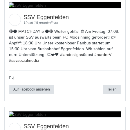
SSV Eggenfelden
19 std 18 protokoll vor
🔴⚫️ MATCHDAY 5 ⚫️🔴 Weiter geht's! ⚽ Am Freitag, 07.08.
ist unser SSV auswärts beim FC Moosinning gefordert! 👉
Anpfiff: 18:30 Uhr Unser kostenloser Fanbus startet um
15:30 Uhr vom Busbahnhof Eggenfelden. Wir zählen auf
eure Unterstützung! 👏❤️🖤 #
landesligas
üdost #
nurderV
#
ssvsocialmedia
4
Auf Facebook ansehen
Teilen
SSV Eggenfelden