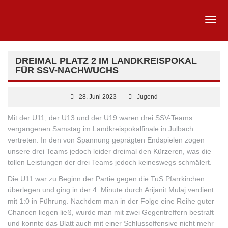
DREIMAL PLATZ 2 IM LANDKREISPOKAL
FÜR SSV-NACHWUCHS
28. Juni 2023
Jugend
Mit der U11, der U13 und der U19 waren drei SSV-Teams
vergangenen Samstag im Landkreispokalfinale in Julbach
vertreten. In den von Spannung geprägten Endspielen zogen
unsere drei Teams jedoch leider dreimal den Kürzeren, was die
tollen Leistungen der drei Teams jedoch keineswegs schmälert.
Die U11 war zu Beginn der Partie gegen die TuS Pfarrkirchen
überlegen und ging in der 4. Minute durch Arijanit Mulaj verdient
mit 1:0
in Führung. Nachdem man in der Folge eine Reihe guter
Chancen liegen ließ, wurde man mit zwei Gegentreffern bestraft
und konnte das Blatt auch mit einer Schlussoffensive nicht mehr