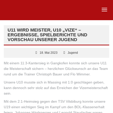
U11 WIRD MEISTER, U10 „VIZE“ –
ERGEBNISSE, SPIELBERICHTE UND
VORSCHAU UNSERER JUGEND
18. Mai 2023
Jugend
Mit einem 11:3-Kantersieg in Gangkofen konnte sich unsere U11
die Meisterschaft sichern – herzlichen Glückwunsch an das Team
rund um die Trainer Christoph Bauer und Flo Wimmer.
Unsere U10 musste sich in Massing mit 1:0 geschlagen geben,
kann dennoch sehr stolz auf das Erreichen der Vizemeisterschaft
sein.
Mit
dem 2:1-Heimsieg gegen den TSV Vilsbiburg konnte unsere
U19 einen wichtigen Sieg im Kampf um den BOL-Klassenerhalt
feiern. Johannes Häglsperger und Leopold Staudacher waren