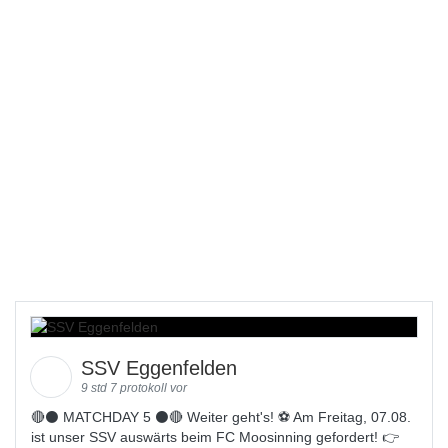
SSV Eggenfelden
9 std 7 protokoll vor
🔴⚫️ MATCHDAY 5 ⚫️🔴 Weiter geht's! ⚽ Am Freitag, 07.08.
ist unser SSV auswärts beim FC Moosinning gefordert! 👉