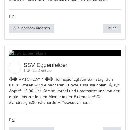
2
Auf Facebook ansehen
Teilen
SSV Eggenfelden
1 Woche 3 std vor
🔴⚫ MATCHDAY 4 ⚫🔴 Heimspieltag! Am Samstag, den
01.08. wollen wir die nächsten Punkte zuhause holen. 💪 👉
Anpfiff: 16.00 Uhr Kommt vorbei und unterstützt uns von der
ersten bis zur letzten Minute in der Birkenallee! 👏
#
landesligas
üdost #
nurderV
#
ssvsocialmedia
2