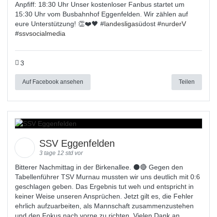
Anpfiff: 18:30 Uhr Unser kostenloser Fanbus startet um
15:30 Uhr vom Busbahnhof Eggenfelden. Wir zählen auf
eure Unterstützung! 👏❤️🖤 #
landesligas
üdost #
nurderV
#
ssvsocialmedia
3
Auf Facebook ansehen
Teilen
SSV Eggenfelden
3 tage 12 std vor
Bitterer Nachmittag in der Birkenallee. ⚫🔴 Gegen den
Tabellenführer TSV Murnau mussten wir uns deutlich mit 0:6
geschlagen geben. Das Ergebnis tut weh und entspricht in
keiner Weise unseren Ansprüchen. Jetzt gilt es, die Fehler
ehrlich aufzuarbeiten, als Mannschaft zusammenzustehen
und den Fokus nach vorne zu richten. Vielen Dank an