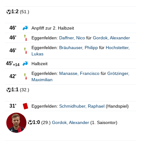
1:2
(
51.
)
46'
Anpfiff zur 2. Halbzeit
46'
Eggenfelden:
Daffner
,
Nico
für
Gordok
,
Alexander
Eggenfelden:
Bräuhauser
,
Philipp
für
Hochstetter
,
46'
Lukas
45'
Halbzeit
+14
Eggenfelden:
Manasse
,
Francisco
für
Grötzinger
,
42'
Maximilian
1:1
(
32.
)
31'
Eggenfelden:
Schmidhuber
,
Raphael
(Handspiel)
1:0
(
29.
)
Gordok
,
Alexander
(
1. Saisontor
)