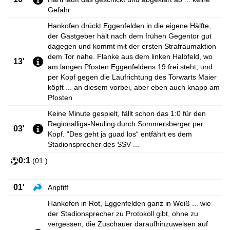
Gefahr
Hankofen drückt Eggenfelden in die eigene Hälfte,
der Gastgeber hält nach dem frühen Gegentor gut
dagegen und kommt mit der ersten Strafraumaktion
dem Tor nahe. Flanke aus dem linken Halbfeld, wo
13'
am langen Pfosten Eggenfeldens 19 frei steht, und
per Kopf gegen die Laufrichtung des Torwarts Maier
köpft ... an diesem vorbei, aber eben auch knapp am
Pfosten
Keine Minute gespielt, fällt schon das 1:0 für den
Regionalliga-Neuling durch Sommersberger per
03'
Kopf. “Des geht ja guad los“ entfährt es dem
Stadionsprecher des SSV ...
0:1
(
01.
)
01'
Anpfiff
Hankofen in Rot, Eggenfelden ganz in Weiß ... wie
der Stadionsprecher zu Protokoll gibt, ohne zu
vergessen, die Zuschauer daraufhinzuweisen auf