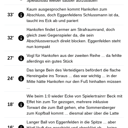
Spielaufbau wieder sauber aufzubauen
Kaum ausgesprochen kommt Hankofen zum
33'
Abschluss, doch Eggenfeldens Schlussmann ist da,
taucht ins Eck ab und pariert
Hankofen findet Lermer am Strafraumrand, doch
gleich zwei Gegenspieler da, die sein
32'
Abschlussversuch direkt blocken. Eggenfelden steht
nun kompakt
Vogl für Hankofen aus der zweiten Reihe ... da fehlte
27'
allerdings ein gutes Stück
Das lange Bein des Verteidigers befördert die flache
Hereingabe ins Toraus ... das war wichtig ... in der
24'
Mitte hätte Hankofen nur den Fuß hinhalten müssen
...
Wie beim 1:0 wieder Ecke von Spielertrainrr Beck mit
Effet hin zum Tor gezogen, mehrere inklusive
18'
Torwart die zum Ball gehen, ehe Sommersberger
zum Kopfball kommt ... diesmal aber über die Latte
Langer Ball von Eggenfelden in die Spitze ... aber
16'
Härtl läuft das geschickt und abgeklärt ab ... keine