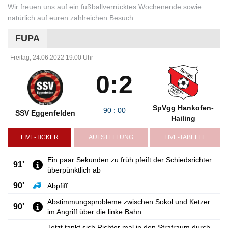
Wir freuen uns auf ein fußballverrücktes Wochenende sowie
natürlich auf euren zahlreichen Besuch.
FUPA
Freitag, 24.06.2022 19:00 Uhr
0:2
SpVgg Hankofen-
90
:
00
SSV Eggenfelden
Hailing
LIVE-TICKER
AUFSTELLUNG
LIVE-TABELLE
Ein paar Sekunden zu früh pfeift der Schiedsrichter
91'
überpünktlich ab
90'
Abpfiff
Abstimmungsprobleme zwischen Sokol und Ketzer
90'
im Angriff über die linke Bahn ...
Jetzt tankt sich Richter mal in den Strafraum durch,