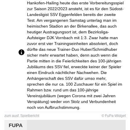
Hankofen-Hailing heute das erste Vorbereitungsspiel
zur Saison 2022/2023 ansteht, ist es für den Südost-
Landesligist SSV Eggenfelden bereits der zweite
Test. Am vergangenen Samstag unterlag man im
heimischen Stadion an der Birkenallee, das auch
heutiger Austragungsort ist, dem Bezirksliga-
Aufsteiger DJK Vornbach mit 1:3. Zwar hatte man
zuvor erst vier Trainingseinheiten absolviert, doch
dürfte das neue Trainer-Duo Huber/Schmidhuber
sicher mehr erwartet haben, denn auch wenn die
Partie mitten in die Feierlichkeiten des 100-jährigen
Jubiläums des SSV fiel, erweckte keiner der Spieler
einen Eindruck nächtlicher Nachwehen. Die
Anhängerschaft des SSV dafür umso mehr,
sprechen die nur ca. 100 Zuschauer für ein Spiel im
Rahmen bzw. rund um das 100-jährige
Vereinsjubiläum (wegen Corona mit zwei Jahren
Verspätung) weder von Stolz und Verbundenheit
noch von Aufbruchstimmung.
zum ausf. Spielbericht
© FuPa-Widget
FUPA