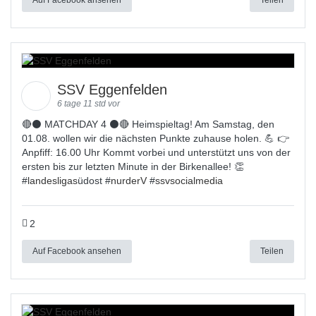
SSV Eggenfelden
6 tage 11 std vor
🔴⚫ MATCHDAY 4 ⚫🔴 Heimspieltag! Am Samstag, den
01.08. wollen wir die nächsten Punkte zuhause holen. 💪 👉
Anpfiff: 16.00 Uhr Kommt vorbei und unterstützt uns von der
ersten bis zur letzten Minute in der Birkenallee! 👏
#
landesligas
üdost #
nurderV
#
ssvsocialmedia
2
Auf Facebook ansehen
Teilen