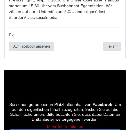
Freilassing! 👉 Anpfiff: 18:30 Uhr Unser kostenloser Fanbus
startet um 15:30 Uhr vom Busbahnhof Eggenfelden. Wir
zählen auf eure Unterstützung! 👏 #
landesligas
üdost
#
nurderV
#
ssvsocialmedia
4
Auf Facebook ansehen
Teilen
Sie sehen gerade einen Platzhalterinhalt von
Facebook
. Um
auf den eigentlichen Inhalt zuzugreifen, klicken Sie auf die
Schaltfläche unten. Bitte beachten Sie, dass dabei Daten an
Drittanbieter weitergegeben werden.
Mehr Informationen