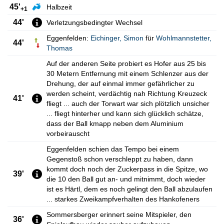
45'
Halbzeit
+1
44'
Verletzungsbedingter Wechsel
Eggenfelden:
Eichinger
,
Simon
für
Wohlmannstetter
,
44'
Thomas
Auf der anderen Seite probiert es Hofer aus 25 bis
30 Metern Entfernung mit einem Schlenzer aus der
Drehung, der auf einmal immer gefährlicher zu
werden scheint, verdächtig nah Richtung Kreuzeck
41'
fliegt ... auch der Torwart war sich plötzlich unsicher
... fliegt hinterher und kann sich glücklich schätze,
dass der Ball kmapp neben dem Aluminium
vorbeirauscht
Eggenfelden schien das Tempo bei einem
Gegenstoß schon verschleppt zu haben, dann
kommt doch noch der Zuckerpass in die Spitze, wo
39'
die 10 den Ball gut an- und mitnimmt, doch wieder
ist es Härtl, dem es noch gelingt den Ball abzulaufen
... starkes Zweikampfverhalten des Hankofeners
Sommersberger erinnert seine Mitspieler, den
36'