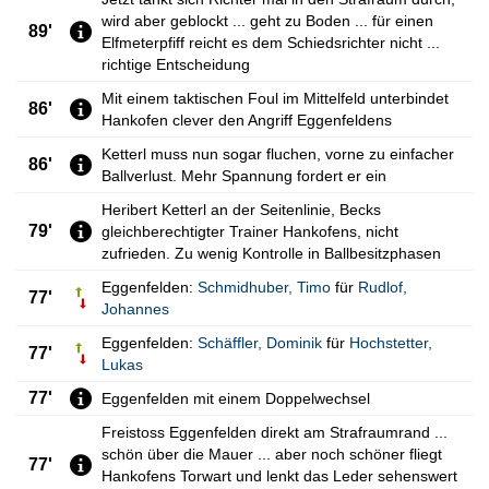
wird aber geblockt ... geht zu Boden ... für einen
89'
Elfmeterpfiff reicht es dem Schiedsrichter nicht ...
richtige Entscheidung
Mit einem taktischen Foul im Mittelfeld unterbindet
86'
Hankofen clever den Angriff Eggenfeldens
Ketterl muss nun sogar fluchen, vorne zu einfacher
86'
Ballverlust. Mehr Spannung fordert er ein
Heribert Ketterl an der Seitenlinie, Becks
79'
gleichberechtigter Trainer Hankofens, nicht
zufrieden. Zu wenig Kontrolle in Ballbesitzphasen
Eggenfelden:
Schmidhuber
,
Timo
für
Rudlof
,
77'
Johannes
Eggenfelden:
Schäffler
,
Dominik
für
Hochstetter
,
77'
Lukas
77'
Eggenfelden mit einem Doppelwechsel
Freistoss Eggenfelden direkt am Strafraumrand ...
schön über die Mauer ... aber noch schöner fliegt
77'
Hankofens Torwart und lenkt das Leder sehenswert