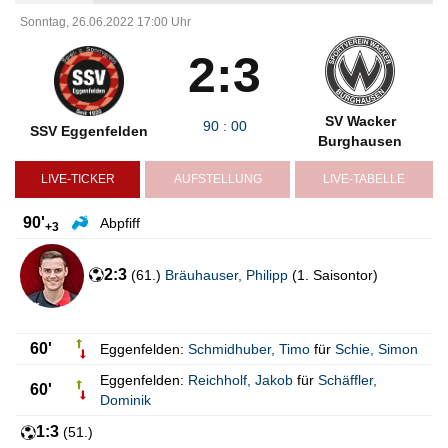
Sonntag, 26.06.2022 17:00 Uhr
2:3
SV Wacker
90
:
00
SSV Eggenfelden
Burghausen
LIVE-TICKER
AUFSTELLUNG
LIVE-TABELLE
90'
Abpfiff
+3
2:3
(
61.
)
Bräuhauser
,
Philipp
(
1. Saisontor
)
60'
Eggenfelden:
Schmidhuber
,
Timo
für
Schie
,
Simon
Eggenfelden:
Reichholf
,
Jakob
für
Schäffler
,
60'
Dominik
1:3
(
51.
)