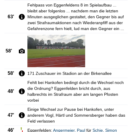
Fehlpass von Eggenfeldens 8 im Spielaufbau ...
bleibt aber folgenlos ... nachdem man die letzten
63'
Minuten ausgeglichen gestaltet, den Gegner bis auf
zwei Strafraumaktionen nach Wiederanpfiff aus der
Gefahrenzone fern hielt, lud man den Gegner ein ...
58'
58'
171 Zuschauer im Stadion an der Birkenallee
Fehlt bei Hankofen bedingt durch die Wechsel noch
die Ordnung? Eggenfelden bricht durch, aus
48'
halbrechts im Strafraum aber am langen Pfosten
vorbei
Einige Wechsel zur Pause bei Hankofen, unter
47'
anderem Vogl, Härtl und Sommersberger haben das
Feld verlassen
46'
Eggenfelden:
Angermeier
,
Paul
für
Schie
,
Simon