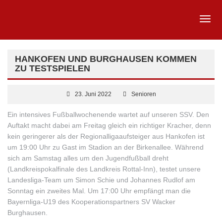
HANKOFEN UND BURGHAUSEN KOMMEN
ZU TESTSPIELEN
23. Juni 2022
Senioren
Ein intensives Fußballwochenende wartet auf unseren SSV. Den
Auftakt macht dabei am Freitag gleich ein richtiger Kracher, denn
kein geringerer als der Regionalligaaufsteiger aus Hankofen ist
um 19:00 Uhr zu Gast im Stadion an der Birkenallee. Während
sich am Samstag alles um den Jugendfußball dreht
(Landkreispokalfinale des Landkreis Rottal-Inn), testet unsere
Landesliga-Team um Simon Schie und Johannes Rudlof am
Sonntag ein zweites Mal. Um 17:00 Uhr empfängt man die
Bayernliga-U19 des Kooperationspartners SV Wacker
Burghausen.