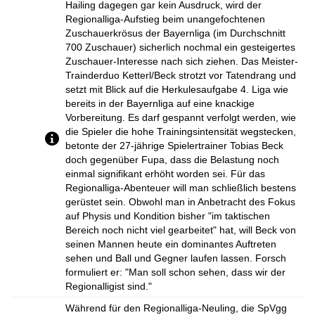
Hailing dagegen gar kein Ausdruck, wird der
Regionalliga-Aufstieg beim unangefochtenen
Zuschauerkrösus der Bayernliga (im Durchschnitt
700 Zuschauer) sicherlich nochmal ein gesteigertes
Zuschauer-Interesse nach sich ziehen. Das Meister-
Trainderduo Ketterl/Beck strotzt vor Tatendrang und
setzt mit Blick auf die Herkulesaufgabe 4. Liga wie
bereits in der Bayernliga auf eine knackige
Vorbereitung. Es darf gespannt verfolgt werden, wie
die Spieler die hohe Trainingsintensität wegstecken,
betonte der 27-jährige Spielertrainer Tobias Beck
doch gegenüber Fupa, dass die Belastung noch
einmal signifikant erhöht worden sei. Für das
Regionalliga-Abenteuer will man schließlich bestens
gerüstet sein. Obwohl man in Anbetracht des Fokus
auf Physis und Kondition bisher "im taktischen
Bereich noch nicht viel gearbeitet" hat, will Beck von
seinen Mannen heute ein dominantes Auftreten
sehen und Ball und Gegner laufen lassen. Forsch
formuliert er: "Man soll schon sehen, dass wir der
Regionalligist sind."
Während für den Regionalliga-Neuling, die SpVgg