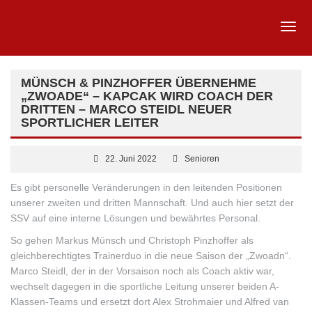
MÜNSCH & PINZHOFFER ÜBERNEHME
„ZWOADE“ – KAPCAK WIRD COACH DER
DRITTEN – MARCO STEIDL NEUER
SPORTLICHER LEITER
22. Juni 2022
Senioren
Es gibt personelle Veränderungen in den leitenden Positionen
unserer zweiten und dritten Mannschaft. Und auch hier setzt der
SSV auf eine interne Lösungen und bewährtes Personal.
So gehen Markus Münsch und Christoph Pinzhoffer als
gleichberechtigtes Trainerduo in die neue Saison der „Zwoadn“.
Marco Steidl, der in der Vorsaison noch als Coach aktiv war,
wechselt dagegen in die sportliche Leitung unserer beiden A-
Klassen-Teams und ersetzt dort Alex Strohmaier und Alfred van