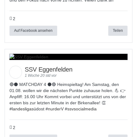
und den Fokus nach vorne zu richten. Vielen Dank an
2
Auf Facebook ansehen
Teilen
SSV Eggenfelden
1 Woche 20 std vor
🔴⚫ MATCHDAY 4 ⚫🔴 Heimspieltag! Am Samstag, den
01.08. wollen wir die nächsten Punkte zuhause holen. 💪 👉
Anpfiff: 16.00 Uhr Kommt vorbei und unterstützt uns von der
ersten bis zur letzten Minute in der Birkenallee! 👏
#
landesligas
üdost #
nurderV
#
ssvsocialmedia
2