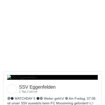
SSV Eggenfelden
1 Tag 2 std vor
🔴⚫️ MATCHDAY 5 ⚫️🔴 Weiter geht's! ⚽ Am Freitag, 07.08.
ist unser SSV auswärts beim FC Moosinning gefordert! 👉