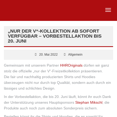
„NUR DER V“-KOLLEKTION AB SOFORT
VERFÜGBAR – VORBESTELLAKTION BIS
20. JUNI
20. Mai 2022
Allgemein
Gemeinsam mit unserem Partner
HHROriginals
dürfen wir ganz
stolz die offizielle „nur der V“-Freizeitkollektion präsentieren.
Die fair und nachhaltig produzierten Shirts und Hoodies
überzeugen nicht nur durch top Qualität, sondern auch durch ein
lässiges und schlichtes Design.
In der Vorbestellaktion, die bis 20. Juni läuft, könnt ihr euch Dank
der Unterstützung unseres Hauptsponsors
Stephan Mikschl
, die
Produkte auch noch zum absoluten Sonderpreis sichern.
Bestellen könnt ihr die Shirts und Hoodies, die es sowohl für