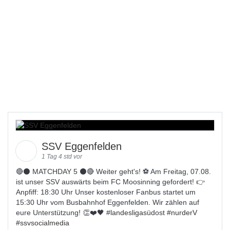
SSV Eggenfelden
1 Tag 4 std vor
🔴⚫️ MATCHDAY 5 ⚫️🔴 Weiter geht's! ⚽ Am Freitag, 07.08.
ist unser SSV auswärts beim FC Moosinning gefordert! 👉
Anpfiff: 18:30 Uhr Unser kostenloser Fanbus startet um
15:30 Uhr vom Busbahnhof Eggenfelden. Wir zählen auf
eure Unterstützung! 👏❤️🖤 #
landesligas
üdost #
nurderV
#
ssvsocialmedia