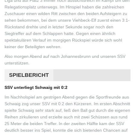
Liga und auf Platz 3 immer noch aussichtsreich im Kampf um den
Relegationsplatz unterwegs. Im Hinspiel haben die zahlreichen
Zuschauer einen wilden Ritt zwischen den beiden Aufsteigern zu
sehen bekommen, bei dem unsere Viehbeck-Elf zuerst einen 3:1-
Rückstand drehte und in letzter Sekunde sogar noch den
Siegtreffer auf dem Schlappen hatte. Gegen einen ähnlich
spektakulären Verlauf im morgigen Rückspiel würde sich wohl
keiner der Beteiligten wehren.
Also morgen Abend auf nach Johannesbrunn und unseren SSV
unterstützen.
SPIELBERICHT
SSV unterliegt Schwaig mit 0:2
Im Nachholspiel am gestrigen Abend gegen die Sportfreunde aus
Schwaig zog unser SSV mit 0:2 den Kürzeren. Im ersten Abschnitt
spielte Schwaig sehr stark auf, ließ den Ball gut durch die eigenen
Reihen zirkulieren und erzielte auch mit zwei Schüssen aus rund
25 Meter die beiden Treffer. In der zweiten Hälfte kam der SSV
deutlich besser ins Spiel, konnte die sich bietenden Chancen auf