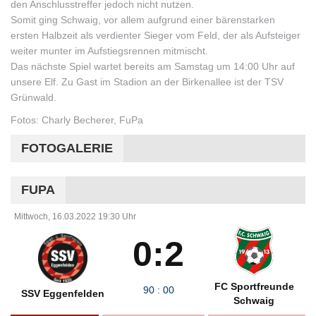
den Anschlusstreffer jedoch nicht nutzen.
Somit ging Schwaig, vor allem aufgrund einer bärenstarken
ersten Halbzeit als verdienter Sieger vom Feld, der als Aufsteiger
weiter munter im Aufstiegsrennen mitmischt.
Das nächste Spiel wartet bereits am Samstag um 14:00 Uhr auf
unsere Elf. Zu Gast im Stadion an der Birkenallee ist der TSV
Grünwald.
Fotos: Charly Becherer, FuPa
FOTOGALERIE
FUPA
Mittwoch, 16.03.2022 19:30 Uhr
0:2
FC Sportfreunde
90
:
00
SSV Eggenfelden
Schwaig