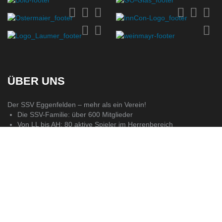
ÜBER UNS
Der SSV Eggenfelden – mehr als ein Verein!
Die SSV-Familie: über 600 Mitglieder
Von LL bis AH: 80 aktive Spieler im Herrenbereich
Volles Haus: 250 Zuschauer pro Spiel
Jugendarbeit: 150 Nachwuchsspieler
Ehrenamt: 80 Helfer, Trainer & Betreuer
Nur der V!
KONTAKT
SSV Eggenfelden
Postadresse:
Birkenallee 6
SSV Eggenfelden