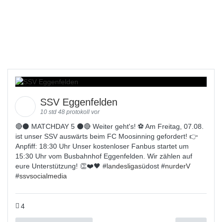
SSV Eggenfelden
10 std 48 protokoll vor
🔴⚫️ MATCHDAY 5 ⚫️🔴 Weiter geht's! ⚽ Am Freitag, 07.08.
ist unser SSV auswärts beim FC Moosinning gefordert! 👉
Anpfiff: 18:30 Uhr Unser kostenloser Fanbus startet um
15:30 Uhr vom Busbahnhof Eggenfelden. Wir zählen auf
eure Unterstützung! 👏❤️🖤 #
landesligas
üdost #
nurderV
#
ssvsocialmedia
4