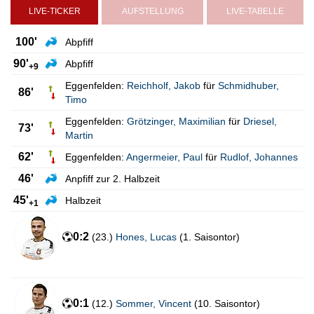
LIVE-TICKER
AUFSTELLUNG
LIVE-TABELLE
100'
Abpfiff
90'
Abpfiff
+9
Eggenfelden:
Reichholf
,
Jakob
für
Schmidhuber
,
86'
Timo
Eggenfelden:
Grötzinger
,
Maximilian
für
Driesel
,
73'
Martin
62'
Eggenfelden:
Angermeier
,
Paul
für
Rudlof
,
Johannes
46'
Anpfiff zur 2. Halbzeit
45'
Halbzeit
+1
0:2
(
23.
)
Hones
,
Lucas
(
1. Saisontor
)
0:1
(
12.
)
Sommer
,
Vincent
(
10. Saisontor
)