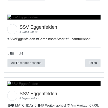
SSV Eggenfelden
1 Tag 5 std vor
#
SSVEggenfelden
#
GemeinsamStark
#
Zusammenhalt
50
6
Auf Facebook ansehen
Teilen
SSV Eggenfelden
4 tage 8 std vor
🔴⚫️ MATCHDAY 5 ⚫️🔴 Weiter geht's! ⚽ Am Freitag, 07.08.