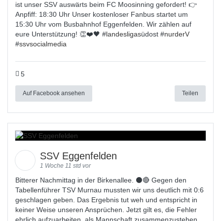
ist unser SSV auswärts beim FC Moosinning gefordert! 👉
Anpfiff: 18:30 Uhr Unser kostenloser Fanbus startet um
15:30 Uhr vom Busbahnhof Eggenfelden. Wir zählen auf
eure Unterstützung! 👏❤️🖤 #
landesligas
üdost #
nurderV
#
ssvsocialmedia
5
Auf Facebook ansehen
Teilen
SSV Eggenfelden
1 Woche 11 std vor
Bitterer Nachmittag in der Birkenallee. ⚫🔴 Gegen den
Tabellenführer TSV Murnau mussten wir uns deutlich mit 0:6
geschlagen geben. Das Ergebnis tut weh und entspricht in
keiner Weise unseren Ansprüchen. Jetzt gilt es, die Fehler
ehrlich aufzuarbeiten, als Mannschaft zusammenzustehen