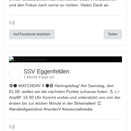
und den Fokus nach vorne zu richten. Vielen Dank an
2
Auf Facebook ansehen
Teilen
SSV Eggenfelden
1 Woche 4 tage vor
🔴⚫ MATCHDAY 4 ⚫🔴 Heimspieltag! Am Samstag, den
01.08. wollen wir die nächsten Punkte zuhause holen. 💪 👉
Anpfiff: 16.00 Uhr Kommt vorbei und unterstützt uns von der
ersten bis zur letzten Minute in der Birkenallee! 👏
#
landesligas
üdost #
nurderV
#
ssvsocialmedia
2