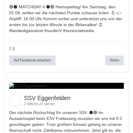
🔴⚫ MATCHDAY 4 ⚫🔴 Heimspieltag! Am Samstag, den
01.08. wollen wir die nächsten Punkte zuhause holen. 💪 👉
Anpfiff: 16.00 Uhr Kommt vorbei und unterstützt uns von der
ersten bis zur letzten Minute in der Birkenallee! 👏
#
landesligas
üdost #
nurderV
#
ssvsocialmedia
2
Auf Facebook ansehen
Teilen
SSV Eggenfelden
1 Woche 21 std vor
Der nächste Rückschlag für unseren SSV. ⚫🔴 Im
Auswärtsspiel beim ESV Freilassing mussten wir uns mit 0:2
geschlagen geben. Trotz großem Einsatz gelang es unserer
Mannschaft nicht, Zählbares mitzunehmen. Jetzt gilt es, die