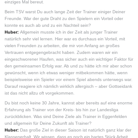
einziges Mal bereut.
Beim TSV warst Du auch lange Zeit der Trainer einiger Deiner
Freunde. War der gute Draht zu den Spielern ein Vorteil oder
konnte es auch ab und zu ein Nachteil sein?
Huber:
Allgemein musste ich in der Zeit als junger Trainer
natürlich sehr viel lernen. Hier war es durchaus ein Vorteil, mit
vielen Freunden zu arbeiten, die mir von Anfang an großes
Vertrauen entgegengebracht haben. Zudem waren wir ein
eingeschworener Haufen, was sicher auch ein wichtiger Faktor für
den gemeinsamen Erfolg war. Ab und zu hätte ich mir aber schon
gewünscht, wenn ich etwas weniger mitbekommen hätte, wenn
beispielsweise ein Spieler vor einem Spiel abends unterwegs war.
Darauf reagiere ich nämlich wirklich allergisch – aber Gottseidank
ist das nicht allzu oft vorgekommen.
Du bist noch keine 30 Jahre, kannst aber bereits auf eine enorme
Erfahrung als Trainer von der Kreis- bis hin zur Landesliga
zurückblicken. Was sind Deine Ziele als Trainer in Eggenfelden
und allgemein für Deine Zukunft als Trainer?
Huber:
Das große Ziel in dieser Saison ist natürlich ganz klar der
Klassenerhalt. Wir wissen, dass es noch ein hartes Stück Arbeit