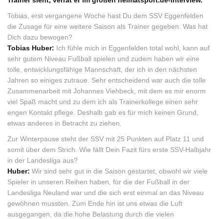
Trainer sieht, verrät er im großen heimatsport.de-Interview.
Tobias, erst vergangene Woche hast Du dem SSV Eggenfelden
die Zusage für eine weitere Saison als Trainer gegeben. Was hat
Dich dazu bewogen?
Tobias Huber:
Ich fühle mich in Eggenfelden total wohl, kann auf
sehr gutem Niveau Fußball spielen und zudem haben wir eine
tolle, entwicklungsfähige Mannschaft, der ich in den nächsten
Jahren so einiges zutraue. Sehr entscheidend war auch die tolle
Zusammenarbeit mit Johannes Viehbeck, mit dem es mir enorm
viel Spaß macht und zu dem ich als Trainerkollege einen sehr
engen Kontakt pflege. Deshalb gab es für mich keinen Grund,
etwas anderes in Betracht zu ziehen.
Zur Winterpause steht der SSV mit 25 Punkten auf Platz 11 und
somit über dem Strich. Wie fällt Dein Fazit fürs erste SSV-Halbjahr
in der Landesliga aus?
Huber:
Wir sind sehr gut in die Saison gestartet, obwohl wir viele
Spieler in unseren Reihen haben, für die der Fußball in der
Landesliga Neuland war und die sich erst einmal an das Niveau
gewöhnen mussten. Zum Ende hin ist uns etwas die Luft
ausgegangen, da die hohe Belastung durch die vielen