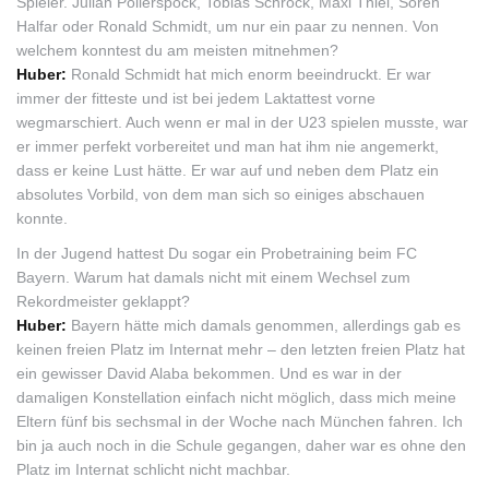
Spieler. Julian Pollerspöck, Tobias Schröck, Maxi Thiel, Sören
Halfar oder Ronald Schmidt, um nur ein paar zu nennen. Von
welchem konntest du am meisten mitnehmen?
Huber:
Ronald Schmidt hat mich enorm beeindruckt. Er war
immer der fitteste und ist bei jedem Laktattest vorne
wegmarschiert. Auch wenn er mal in der U23 spielen musste, war
er immer perfekt vorbereitet und man hat ihm nie angemerkt,
dass er keine Lust hätte. Er war auf und neben dem Platz ein
absolutes Vorbild, von dem man sich so einiges abschauen
konnte.
In der Jugend hattest Du sogar ein Probetraining beim FC
Bayern. Warum hat damals nicht mit einem Wechsel zum
Rekordmeister geklappt?
Huber:
Bayern hätte mich damals genommen, allerdings gab es
keinen freien Platz im Internat mehr – den letzten freien Platz hat
ein gewisser David Alaba bekommen. Und es war in der
damaligen Konstellation einfach nicht möglich, dass mich meine
Eltern fünf bis sechsmal in der Woche nach München fahren. Ich
bin ja auch noch in die Schule gegangen, daher war es ohne den
Platz im Internat schlicht nicht machbar.