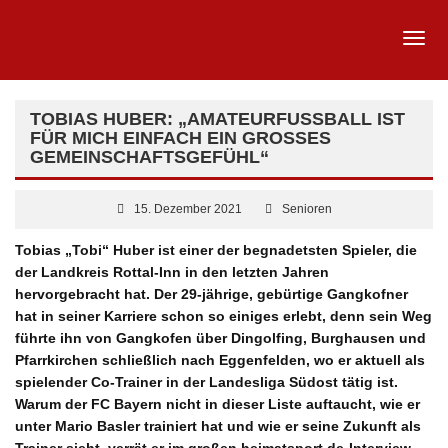
TOBIAS HUBER: „AMATEURFUSSBALL IST F
ÜR MICH EINFACH EIN GROSSES GE
MEINSCHAFTSGEFÜHL“
15. Dezember 2021
Senioren
Tobias „Tobi“ Huber ist einer der begnadetsten Spieler, die
der Landkreis Rottal-Inn in den letzten Jahren
hervorgebracht hat. Der 29-jährige, gebürtige Gangkofner
hat in seiner Karriere schon so einiges erlebt, denn sein Weg
führte ihn von Gangkofen über Dingolfing, Burghausen und
Pfarrkirchen schließlich nach Eggenfelden, wo er aktuell als
spielender Co-Trainer in der Landesliga Südost tätig ist.
Warum der FC Bayern nicht in dieser Liste auftaucht, wie er
unter Mario Basler trainiert hat und wie er seine Zukunft als