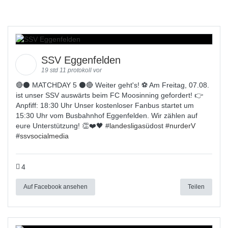
SSV Eggenfelden
19 std 11 protokoll vor
🔴⚫️ MATCHDAY 5 ⚫️🔴 Weiter geht's! ⚽ Am Freitag, 07.08.
ist unser SSV auswärts beim FC Moosinning gefordert! 👉
Anpfiff: 18:30 Uhr Unser kostenloser Fanbus startet um
15:30 Uhr vom Busbahnhof Eggenfelden. Wir zählen auf
eure Unterstützung! 👏❤️🖤 #
landesligas
üdost #
nurderV
#
ssvsocialmedia
4
Auf Facebook ansehen
Teilen