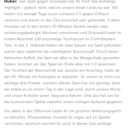
Huber:
Das Spiel gegen Grünwald war für mich das bisherige
Highlight – jedoch nicht, weil es unsere beste Leistung war. Wir
hatten nur wenige Tage zuvor zuhause 0:5 gegen Erlbach
verloren und waren zu der Zeit personell sehr gebeutelt. Zudem
mussten wir in den ersten 20 Minuten bereits wieder zwei
verletzungsbedingte Wechsel vornehmen und Grünwald hatte im
ersten Abschnitt 100-prozentige Torchancen im Fünf-Minuten-
Takt. In der 2. Halbzeit haben wir zwar besser ins Spiel gefunden,
waren aber weiterhin die unterlegene Mannschaft. Durch einen
beherzten Auftritt, bei dem wir alles in die Waagschale geworfen
haben, konnten wir das Spiel am Ende aber mit 1:0 gewinnen.
Der Großteil der Mannschaft war absolut am Anschlag, hatte ab
der 60. Minute mit Krämpfen zu kämpfen. So waren es nicht nur
wichtige drei Punkte, sondern dieses Spiel hat uns gezeigt, dass
wir selbst an so einem Tag in der Lage sind, durch unsere Moral
und unser Kollektiv einen Sieg einzufahren. Und das hat uns für
die kommenden Spiele natürlich einen richtigen Aufwind gegeben.
Vor allem in der Offensive hattet ihr mit großem Verletzungspech
zu kämpfen. Phasenweise musstet ihr sogar auf 14 Spieler
verzichten, dennoch konntet ihr auch in dieser Zeit wichtige