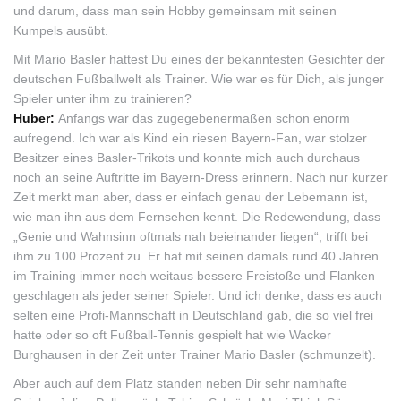
und darum, dass man sein Hobby gemeinsam mit seinen
Kumpels ausübt.
Mit Mario Basler hattest Du eines der bekanntesten Gesichter der
deutschen Fußballwelt als Trainer. Wie war es für Dich, als junger
Spieler unter ihm zu trainieren?
Huber:
Anfangs war das zugegebenermaßen schon enorm
aufregend. Ich war als Kind ein riesen Bayern-Fan, war stolzer
Besitzer eines Basler-Trikots und konnte mich auch durchaus
noch an seine Auftritte im Bayern-Dress erinnern. Nach nur kurzer
Zeit merkt man aber, dass er einfach genau der Lebemann ist,
wie man ihn aus dem Fernsehen kennt. Die Redewendung, dass
„Genie und Wahnsinn oftmals nah beieinander liegen“, trifft bei
ihm zu 100 Prozent zu. Er hat mit seinen damals rund 40 Jahren
im Training immer noch weitaus bessere Freistoße und Flanken
geschlagen als jeder seiner Spieler. Und ich denke, dass es auch
selten eine Profi-Mannschaft in Deutschland gab, die so viel frei
hatte oder so oft Fußball-Tennis gespielt hat wie Wacker
Burghausen in der Zeit unter Trainer Mario Basler (schmunzelt).
Aber auch auf dem Platz standen neben Dir sehr namhafte