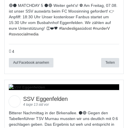
🔴⚫️ MATCHDAY 5 ⚫️🔴 Weiter geht's! ⚽ Am Freitag, 07.08.
ist unser SSV auswärts beim FC Moosinning gefordert! 👉
Anpfiff: 18:30 Uhr Unser kostenloser Fanbus startet um
15:30 Uhr vom Busbahnhof Eggenfelden. Wir zählen auf
eure Unterstützung! 👏❤️🖤 #
landesligas
üdost #
nurderV
#
ssvsocialmedia
4
Auf Facebook ansehen
Teilen
SSV Eggenfelden
4 tage 13 std vor
Bitterer Nachmittag in der Birkenallee. ⚫🔴 Gegen den
Tabellenführer TSV Murnau mussten wir uns deutlich mit 0:6
geschlagen geben. Das Ergebnis tut weh und entspricht in