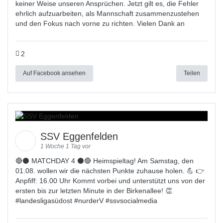
keiner Weise unseren Ansprüchen. Jetzt gilt es, die Fehler
ehrlich aufzuarbeiten, als Mannschaft zusammenzustehen
und den Fokus nach vorne zu richten. Vielen Dank an
2
Auf Facebook ansehen
Teilen
SSV Eggenfelden
1 Woche 1 Tag vor
🔴⚫ MATCHDAY 4 ⚫🔴 Heimspieltag! Am Samstag, den
01.08. wollen wir die nächsten Punkte zuhause holen. 💪 👉
Anpfiff: 16.00 Uhr Kommt vorbei und unterstützt uns von der
ersten bis zur letzten Minute in der Birkenallee! 👏
#
landesligas
üdost #
nurderV
#
ssvsocialmedia