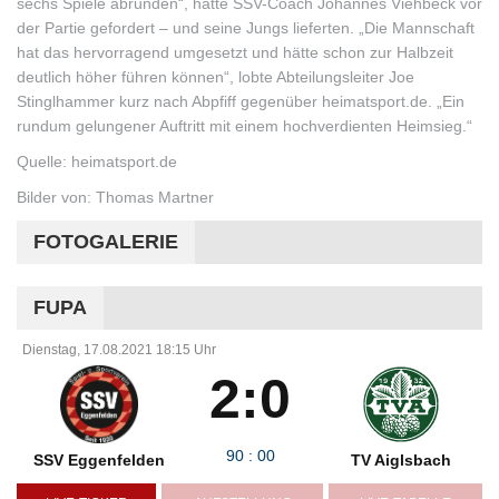
sechs Spiele abrunden“, hatte SSV-Coach Johannes Viehbeck vor
der Partie gefordert – und seine Jungs lieferten. „Die Mannschaft
hat das hervorragend umgesetzt und hätte schon zur Halbzeit
deutlich höher führen können“, lobte Abteilungsleiter Joe
Stinglhammer kurz nach Abpfiff gegenüber heimatsport.de. „Ein
rundum gelungener Auftritt mit einem hochverdienten Heimsieg.“
Quelle: heimatsport.de
Bilder von: Thomas Martner
FOTOGALERIE
FUPA
Dienstag, 17.08.2021 18:15 Uhr
2:0
90
:
00
SSV Eggenfelden
TV Aiglsbach