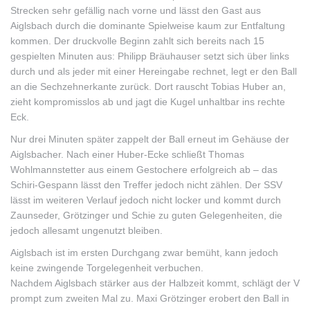
Strecken sehr gefällig nach vorne und lässt den Gast aus
Aiglsbach durch die dominante Spielweise kaum zur Entfaltung
kommen. Der druckvolle Beginn zahlt sich bereits nach 15
gespielten Minuten aus: Philipp Bräuhauser setzt sich über links
durch und als jeder mit einer Hereingabe rechnet, legt er den Ball
an die Sechzehnerkante zurück. Dort rauscht Tobias Huber an,
zieht kompromisslos ab und jagt die Kugel unhaltbar ins rechte
Eck.
Nur drei Minuten später zappelt der Ball erneut im Gehäuse der
Aiglsbacher. Nach einer Huber-Ecke schließt Thomas
Wohlmannstetter aus einem Gestochere erfolgreich ab – das
Schiri-Gespann lässt den Treffer jedoch nicht zählen. Der SSV
lässt im weiteren Verlauf jedoch nicht locker und kommt durch
Zaunseder, Grötzinger und Schie zu guten Gelegenheiten, die
jedoch allesamt ungenutzt bleiben.
Aiglsbach ist im ersten Durchgang zwar bemüht, kann jedoch
keine zwingende Torgelegenheit verbuchen.
Nachdem Aiglsbach stärker aus der Halbzeit kommt, schlägt der V
prompt zum zweiten Mal zu. Maxi Grötzinger erobert den Ball in