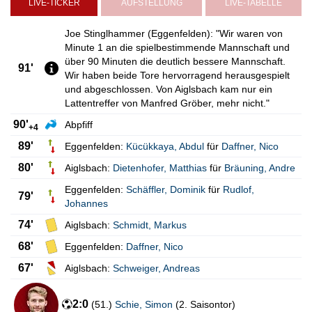
LIVE-TICKER
AUFSTELLUNG
LIVE-TABELLE
Joe Stinglhammer (Eggenfelden): "Wir waren von
Minute 1 an die spielbestimmende Mannschaft und
über 90 Minuten die deutlich bessere Mannschaft.
91'
Wir haben beide Tore hervorragend herausgespielt
und abgeschlossen. Von Aiglsbach kam nur ein
Lattentreffer von Manfred Gröber, mehr nicht."
90'
Abpfiff
+4
89'
Eggenfelden:
Kücükkaya
,
Abdul
für
Daffner
,
Nico
80'
Aiglsbach:
Dietenhofer
,
Matthias
für
Bräuning
,
Andre
Eggenfelden:
Schäffler
,
Dominik
für
Rudlof
,
79'
Johannes
74'
Aiglsbach:
Schmidt
,
Markus
68'
Eggenfelden:
Daffner
,
Nico
67'
Aiglsbach:
Schweiger
,
Andreas
2:0
(
51.
)
Schie
,
Simon
(
2. Saisontor
)