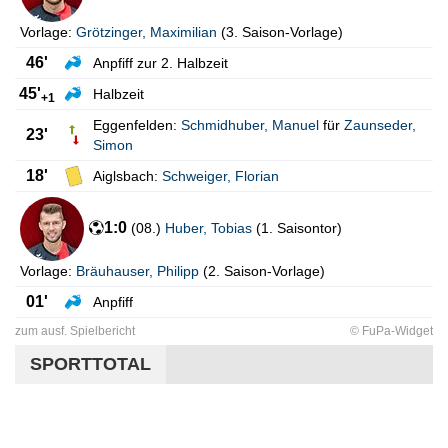
Vorlage:
Grötzinger
,
Maximilian
(
3. Saison-Vorlage
)
46'
Anpfiff zur 2. Halbzeit
45'
Halbzeit
+1
Eggenfelden:
Schmidhuber
,
Manuel
für
Zaunseder
,
23'
Simon
18'
Aiglsbach:
Schweiger
,
Florian
1:0
(
08.
)
Huber
,
Tobias
(
1. Saisontor
)
Vorlage:
Bräuhauser
,
Philipp
(
2. Saison-Vorlage
)
01'
Anpfiff
zum ausf. Spielbericht
© FuPa-Widget
SPORTTOTAL