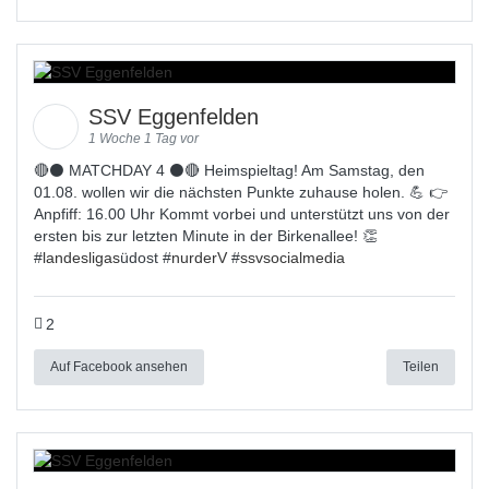
SSV Eggenfelden
1 Woche 1 Tag vor
🔴⚫ MATCHDAY 4 ⚫🔴 Heimspieltag! Am Samstag, den
01.08. wollen wir die nächsten Punkte zuhause holen. 💪 👉
Anpfiff: 16.00 Uhr Kommt vorbei und unterstützt uns von der
ersten bis zur letzten Minute in der Birkenallee! 👏
#
landesligas
üdost #
nurderV
#
ssvsocialmedia
2
Auf Facebook ansehen
Teilen