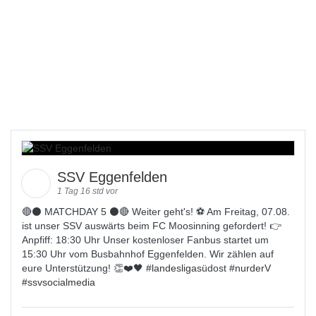
SSV Eggenfelden
1 Tag 16 std vor
🔴⚫️ MATCHDAY 5 ⚫️🔴 Weiter geht's! ⚽ Am Freitag, 07.08.
ist unser SSV auswärts beim FC Moosinning gefordert! 👉
Anpfiff: 18:30 Uhr Unser kostenloser Fanbus startet um
15:30 Uhr vom Busbahnhof Eggenfelden. Wir zählen auf
eure Unterstützung! 👏❤️🖤 #
landesligas
üdost #
nurderV
#
ssvsocialmedia