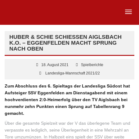
HUBER & SCHIE SCHIESSEN AIGLSBACH K
.O. – EGGENFELDEN MACHT SPRUNG N
ACH OBEN
18. August 2021
Spielberichte
Landesliga-Mannschaft 2021/22
Zum Abschluss des 6. Spieltags der Landesliga Südost hat
Aufsteiger SSV Eggenfelden am Dienstagabend mit einem
hochverdienten 2:0-Heimerfolg über den TV Aiglsbach bei
nunmehr zehn Punkten einen Sprung auf Tabellenrang 9
gemacht.
Über die gesamte Spielzeit war der V das überlegene Team und
verpasste es lediglich, seine Überlegenheit in eine Mehrzahl an
Tore umzumünzen. In Halbzeit eins spielt der SSV über weite