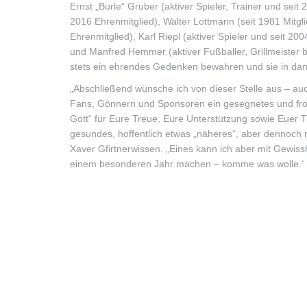
Ernst „Burle“ Gruber (aktiver Spieler, Trainer und seit
2016 Ehrenmitglied), Walter Lottmann (seit 1981 Mitgli
Ehrenmitglied), Karl Riepl (aktiver Spieler und seit 20
und Manfred Hemmer (aktiver Fußballer, Grillmeister 
stets ein ehrendes Gedenken bewahren und sie in dank
„Abschließend wünsche ich von dieser Stelle aus – au
Fans, Gönnern und Sponsoren ein gesegnetes und fröhl
Gott“ für Eure Treue, Eure Unterstützung sowie Euer T
gesundes, hoffentlich etwas „näheres“, aber dennoch n
Xaver Gfirtnerwissen. „Eines kann ich aber mit Gewis
einem besonderen Jahr machen – komme was wolle.“