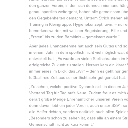
den ganzen Verein, in den sich dennoch niemand häng
genau sportlich weitergeht, haben alle gemeinsam ü
den Gegebenheiten gemacht. Unterm Strich stehen eine
Training in Kleingruppe, Hygienekonzept, uvm. – nur e
bemerkenswerter, mit welcher Begeisterung, Eifer und
„Ersten“ bis zu den Bambinis – gemeistert wurde.“
Aber jedes Unangenehme hat auch sein Gutes und so k
in einem Jahr, in dem sportlich nicht viel möglich war
entwickelt hat. „Es wurde an vielen Stellschrauben im 
erfolgreiche Zukunft zu stellen. Heraus kam ein klarer
immer eines im Blick: das „Wir“ – denn es geht nur ge
fußballfreie Zeit aus seiner Sicht sehr gut genutzt hat.
„Zu sehen, welche positive Dynamik sich in diesem Jah
Vorstand Tag für Tag aufs Neue. Zudem freut es mich e
derart große Menge Ehrenamtlicher unseren Verein vor
denn davon lebt ein jeder Verein, auch unser SSV“, so 
alle Helfer richten, sondern natürlich auch allen Spiel
„Besonders schön zu sehen ist, dass alle an einem Stra
Gemeinschaft nicht zu kurz kommt.“