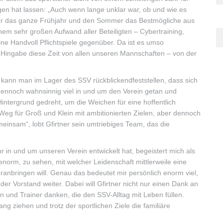
en hat lassen: „Auch wenn lange unklar war, ob und wie es
ber das ganze Frühjahr und den Sommer das Bestmögliche aus
m sehr großen Aufwand aller Beteiligten – Cybertraining,
ine Handvoll Pflichtspiele gegenüber. Da ist es umso
 Hingabe diese Zeit von allen unseren Mannschaften – von der
ann man im Lager des SSV rückblickendfeststellen, dass sich
, dennoch wahnsinnig viel in und um den Verein getan und
Hintergrund gedreht, um die Weichen für eine hoffentlich
 Weg für Groß und Klein mit ambitionierten Zielen, aber dennoch
meinsam“, lobt Gfirtner sein umtriebiges Team, das die
r in und um unseren Verein entwickelt hat, begeistert mich als
norm, zu sehen, mit welcher Leidenschaft mittlerweile eine
anbringen will. Genau das bedeutet mir persönlich enorm viel,
der Vorstand weiter. Dabei will Gfirtner nicht nur einen Dank an
ern und Trainer danken, die den SSV-Alltag mit Leben füllen.
ng ziehen und trotz der sportlichen Ziele die familiäre