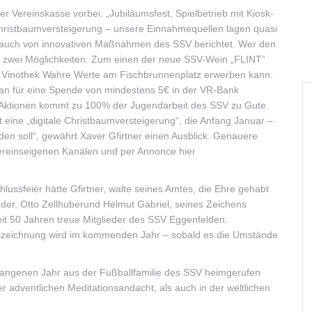
er Vereinskasse vorbei. „Jubiläumsfest, Spielbetrieb mit Kiosk-
ristbaumversteigerung – unsere Einnahmequellen lagen quasi
er auch von innovativen Maßnahmen des SSV berichtet. Wer den
zeit zwei Möglichkeiten: Zum einen der neue SSV-Wein „FLINT“
 Vinothek Wahre Werte am Fischbrunnenplatz erwerben kann.
n für eine Spende von mindestens 5€ in der VR-Bank
n Aktionen kommt zu 100% der Jugendarbeit des SSV zu Gute.
 eine „digitale Christbaumversteigerung“, die Anfang Januar –
nden soll“, gewährt Xaver Gfirtner einen Ausblick. Genauere
vereinseigenen Kanälen und per Annonce hier
lussfeier hätte Gfirtner, walte seines Amtes, die Ehre gehabt
der, Otto Zellhuberund Helmut Gabriel, seines Zeichens
eit 50 Jahren treue Mitglieder des SSV Eggenfelden.
uszeichnung wird im kommenden Jahr – sobald es die Umstände
rgangenen Jahr aus der Fußballfamilie des SSV heimgerufen
 adventlichen Meditationsandacht, als auch in der weltlichen