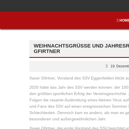
HOM
WEIHNACHTSGRÜSSE UND JAHRESRÜ
FIRTNER
19. Dezemb
Xaver Gfirtner, Vorstand des SSV Eggenfelden blickt a
2020 hätte das Jahr des SSV werden können: der 100.
den größten sportlichen Erfolg der Vereinsgeschichte.
Folgen die rasante Ausbreitung eines kleinen Virus au
und Fans des SSV auf einen ereignisreichen Sommer hi
Schlechtesten. Dennoch kam es anders, als man es gepl
besonderen und außergewöhnlichen Jahr.
Xaver Gfirtner, der erste Vorstand des SSV berichtet v