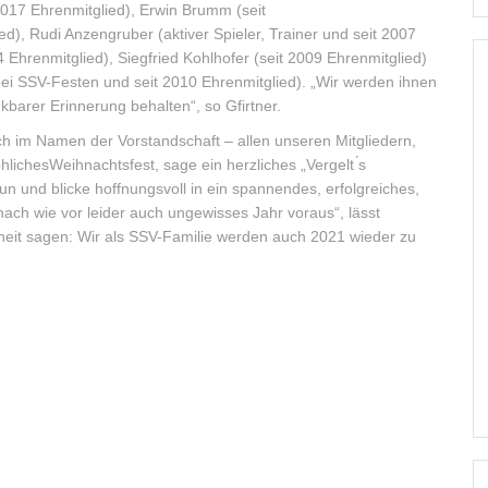
 2017 Ehrenmitglied), Erwin Brumm (seit
ed), Rudi Anzengruber (aktiver Spieler, Trainer und seit 2007
04 Ehrenmitglied), Siegfried Kohlhofer (seit 2009 Ehrenmitglied)
bei SSV-Festen und seit 2010 Ehrenmitglied). „Wir werden ihnen
barer Erinnerung behalten“, so Gfirtner.
ch im Namen der Vorstandschaft – allen unseren Mitgliedern,
ichesWeihnachtsfest, sage ein herzliches „Vergelt ́s
un und blicke hoffnungsvoll in ein spannendes, erfolgreiches,
ach wie vor leider auch ungewisses Jahr voraus“, lässt
sheit sagen: Wir als SSV-Familie werden auch 2021 wieder zu