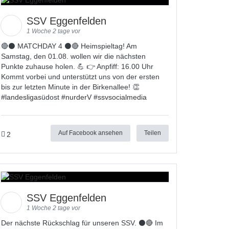
SSV Eggenfelden
1 Woche 2 tage vor
🔴⚫ MATCHDAY 4 ⚫🔴 Heimspieltag! Am
Samstag, den 01.08. wollen wir die nächsten
Punkte zuhause holen. 💪 👉 Anpfiff: 16.00 Uhr
Kommt vorbei und unterstützt uns von der ersten
bis zur letzten Minute in der Birkenallee! 👏
#
landesligas
üdost #
nurderV
#
ssvsocialmedia
Auf Facebook ansehen
Teilen
2
SSV Eggenfelden
1 Woche 2 tage vor
Der nächste Rückschlag für unseren SSV. ⚫🔴 Im