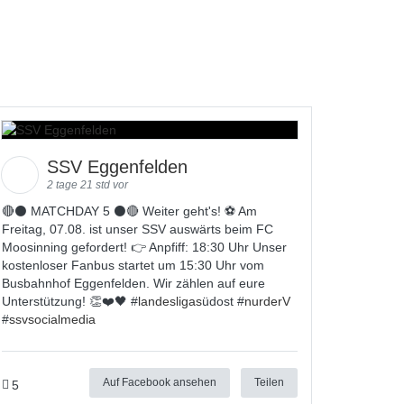
SSV Eggenfelden
2 tage 21 std vor
🔴⚫️ MATCHDAY 5 ⚫️🔴 Weiter geht's! ⚽ Am
Freitag, 07.08. ist unser SSV auswärts beim FC
Moosinning gefordert! 👉 Anpfiff: 18:30 Uhr Unser
kostenloser Fanbus startet um 15:30 Uhr vom
Busbahnhof Eggenfelden. Wir zählen auf eure
Unterstützung! 👏❤️🖤 #
landesligas
üdost #
nurderV
#
ssvsocialmedia
Auf Facebook ansehen
Teilen
5