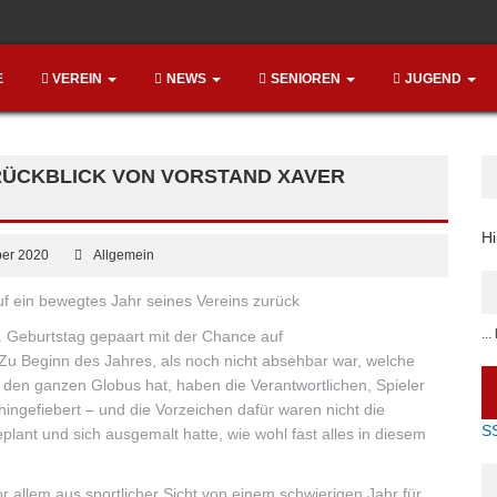
E
VEREIN
NEWS
SENIOREN
JUGEND
CKBLICK VON VORSTAND XAVER G
Hi
er 2020
Allgemein
uf ein bewegtes Jahr seines Vereins zurück
..
 Geburtstag gepaart mit der Chance auf
 Zu Beginn des Jahres, als noch nicht absehbar war, welche
f den ganzen Globus hat, haben die Verantwortlichen, Spieler
ngefiebert – und die Vorzeichen dafür waren nicht die
S
ant und sich ausgemalt hatte, wie wohl fast alles in diesem
or allem aus sportlicher Sicht von einem schwierigen Jahr für