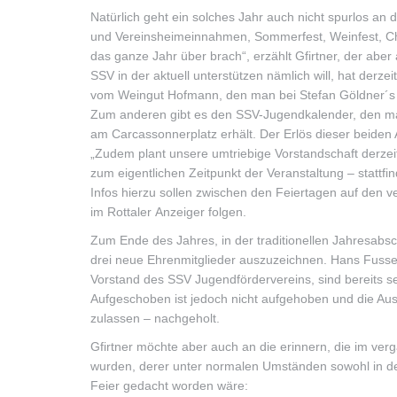
Natürlich geht ein solches Jahr auch nicht spurlos an d
und Vereinsheimeinnahmen, Sommerfest, Weinfest, Ch
das ganze Jahr über brach“, erzählt Gfirtner, der ab
SSV in der aktuell unterstützen nämlich will, hat der
vom Weingut Hofmann, den man bei Stefan Göldner´s
Zum anderen gibt es den SSV-Jugendkalender, den ma
am Carcassonnerplatz erhält. Der Erlös dieser beide
„Zudem plant unsere umtriebige Vorstandschaft derzeit
zum eigentlichen Zeitpunkt der Veranstaltung – stattfi
Infos hierzu sollen zwischen den Feiertagen auf den 
im Rottaler Anzeiger folgen.
Zum Ende des Jahres, in der traditionellen Jahresabsch
drei neue Ehrenmitglieder auszuzeichnen. Hans Fusse
Vorstand des SSV Jugendfördervereins, sind bereits s
Aufgeschoben ist jedoch nicht aufgehoben und die A
zulassen – nachgeholt.
Gfirtner möchte aber auch an die erinnern, die im ve
wurden, derer unter normalen Umständen sowohl in der
Feier gedacht worden wäre: