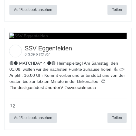
Auf Facebook ansehen
Teilen
SSV Eggenfelden
6 tage 6 std vor
🔴⚫ MATCHDAY 4 ⚫🔴 Heimspieltag! Am Samstag, den
01.08. wollen wir die nächsten Punkte zuhause holen. 💪 👉
Anpfiff: 16.00 Uhr Kommt vorbei und unterstützt uns von der
ersten bis zur letzten Minute in der Birkenallee! 👏
#
landesligas
üdost #
nurderV
#
ssvsocialmedia
2
Auf Facebook ansehen
Teilen