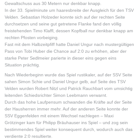
Gewaltschuss aus 30 Metern nur denkbar knapp.
In der 33. Spielminute um haaresbreite der Ausgleich für den TSV
Velden. Sebastian Holzeder konnte sich auf der rechten Seite
durchsetzen und seine gut getretene Flanke fand den völlig
freistehenden Timo Klaffl, dessen Kopfball nur denkbar knapp am
rechten Pfosten vorbeiging.
Fast mit dem Halbzeitpfiff hatte Daniel Ungur nach mustergültigen
Pass von Tobi Huber die Chance auf 2:0 zu erhöhen, aber der
starke Peter Sedlmeier parierte in dieser eins gegen eins
Situation prächtig.
Nach Wiederbeginn wurde das Spiel rustikaler, auf der SSV Seite
sahen Simon Schie und Daniel Ungur gelb, auf Seite des TSV
Velden wurden Robert Nitzl und Patrick Rauchbart vom umsichtig
leitenden Schiedsrichter Simon Leebmann verwarnt.
Durch das hohe Laufpensum schwanden die Kräfte auf der Seite
der Hausherren immer mehr. Auf der anderen Seite konnte der
SSV Eggenfelden mit einem Wechsel nachlegen – Maxi
Grötzinger kam für Philipp Bräuhauser ins Spiel – und zog sein
bestimmendes Spiel weiter konsequent durch, wodurch auch das
verdiente 2:0 resultierte.