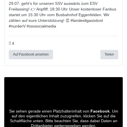
29.07. geht’s für unseren SSV auswärts zum ESV
Freilassing! 👉 Anpfiff: 18:30 Uhr Unser kostenloser Fanbus
startet um 15:30 Uhr vom Busbahnhof Eggenfelden. Wir
zählen auf eure Unterstützung! 👏 #
landesligas
üdost
#
nurderV
#
ssvsocialmedia
4
Auf Facebook ansehen
Teilen
Sie sehen gerade einen Platzhalterinhalt von
Facebook
. Um
auf den eigentlichen Inhalt zuzugreifen, klicken Sie auf die
Schaltfläche unten. Bitte beachten Sie, dass dabei Daten an
Drittanbieter weitergegeben werden.