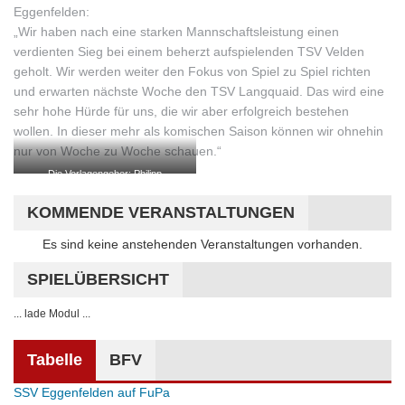
Eggenfelden:
„Wir haben nach eine starken Mannschaftsleistung einen
verdienten Sieg bei einem beherzt aufspielenden TSV Velden
geholt. Wir werden weiter den Fokus von Spiel zu Spiel richten
und erwarten nächste Woche den TSV Langquaid. Das wird eine
sehr hohe Hürde für uns, die wir aber erfolgreich bestehen
wollen. In dieser mehr als komischen Saison können wir ohnehin
nur von Woche zu Woche schauen.“
Die Vorlagengeber: Philipp
Bräuhauser, Paul Angermeier, Simon
Schie
KOMMENDE VERANSTALTUNGEN
Hinweis
Es sind keine anstehenden Veranstaltungen vorhanden.
SPIELÜBERSICHT
... lade Modul ...
Tabelle
BFV
SSV Eggenfelden auf FuPa