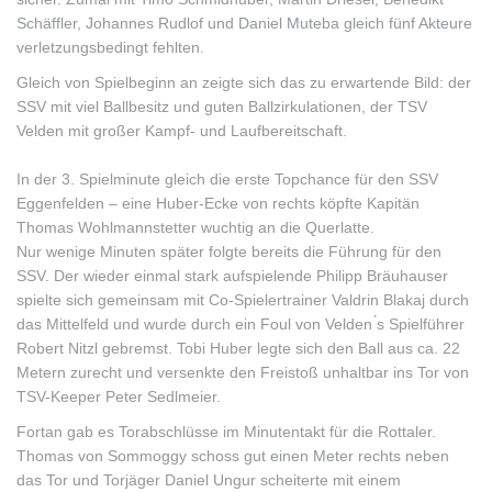
Schäffler, Johannes Rudlof und Daniel Muteba gleich fünf Akteure
verletzungsbedingt fehlten.
Gleich von Spielbeginn an zeigte sich das zu erwartende Bild: der
SSV mit viel Ballbesitz und guten Ballzirkulationen, der TSV
Velden mit großer Kampf- und Laufbereitschaft.
In der 3. Spielminute gleich die erste Topchance für den SSV
Eggenfelden – eine Huber-Ecke von rechts köpfte Kapitän
Thomas Wohlmannstetter wuchtig an die Querlatte.
Nur wenige Minuten später folgte bereits die Führung für den
SSV. Der wieder einmal stark aufspielende Philipp Bräuhauser
spielte sich gemeinsam mit Co-Spielertrainer Valdrin Blakaj durch
das Mittelfeld und wurde durch ein Foul von Velden ́s Spielführer
Robert Nitzl gebremst. Tobi Huber legte sich den Ball aus ca. 22
Metern zurecht und versenkte den Freistoß unhaltbar ins Tor von
TSV-Keeper Peter Sedlmeier.
Fortan gab es Torabschlüsse im Minutentakt für die Rottaler.
Thomas von Sommoggy schoss gut einen Meter rechts neben
das Tor und Torjäger Daniel Ungur scheiterte mit einem