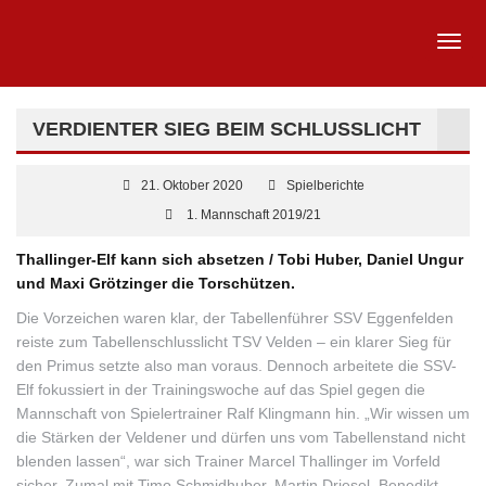
VERDIENTER SIEG BEIM SCHLUSSLICHT
21. Oktober 2020
Spielberichte
1. Mannschaft 2019/21
Thallinger-Elf kann sich absetzen / Tobi Huber, Daniel Ungur
und Maxi Grötzinger die Torschützen.
Die Vorzeichen waren klar, der Tabellenführer SSV Eggenfelden
reiste zum Tabellenschlusslicht TSV Velden – ein klarer Sieg für
den Primus setzte also man voraus. Dennoch arbeitete die SSV-
Elf fokussiert in der Trainingswoche auf das Spiel gegen die
Mannschaft von Spielertrainer Ralf Klingmann hin. „Wir wissen um
die Stärken der Veldener und dürfen uns vom Tabellenstand nicht
blenden lassen“, war sich Trainer Marcel Thallinger im Vorfeld
sicher. Zumal mit Timo Schmidhuber, Martin Driesel, Benedikt