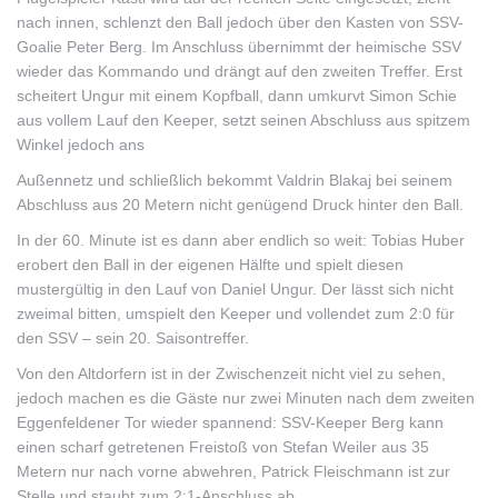
nach innen, schlenzt den Ball jedoch über den Kasten von SSV-
Goalie Peter Berg. Im Anschluss übernimmt der heimische SSV
wieder das Kommando und drängt auf den zweiten Treffer. Erst
scheitert Ungur mit einem Kopfball, dann umkurvt Simon Schie
aus vollem Lauf den Keeper, setzt seinen Abschluss aus spitzem
Winkel jedoch ans
Außennetz und schließlich bekommt Valdrin Blakaj bei seinem
Abschluss aus 20 Metern nicht genügend Druck hinter den Ball.
In der 60. Minute ist es dann aber endlich so weit: Tobias Huber
erobert den Ball in der eigenen Hälfte und spielt diesen
mustergültig in den Lauf von Daniel Ungur. Der lässt sich nicht
zweimal bitten, umspielt den Keeper und vollendet zum 2:0 für
den SSV – sein 20. Saisontreffer.
Von den Altdorfern ist in der Zwischenzeit nicht viel zu sehen,
jedoch machen es die Gäste nur zwei Minuten nach dem zweiten
Eggenfeldener Tor wieder spannend: SSV-Keeper Berg kann
einen scharf getretenen Freistoß von Stefan Weiler aus 35
Metern nur nach vorne abwehren, Patrick Fleischmann ist zur
Stelle und staubt zum 2:1-Anschluss ab.