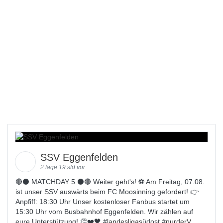
SSV Eggenfelden
2 tage 19 std vor
🔴⚫️ MATCHDAY 5 ⚫️🔴 Weiter geht's! ⚽ Am Freitag, 07.08.
ist unser SSV auswärts beim FC Moosinning gefordert! 👉
Anpfiff: 18:30 Uhr Unser kostenloser Fanbus startet um
15:30 Uhr vom Busbahnhof Eggenfelden. Wir zählen auf
eure Unterstützung! 👏❤️🖤 #
landesligas
üdost #
nurderV