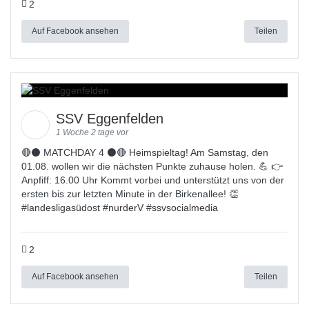
2
Auf Facebook ansehen
Teilen
SSV Eggenfelden
1 Woche 2 tage vor
🔴⚫ MATCHDAY 4 ⚫🔴 Heimspieltag! Am Samstag, den
01.08. wollen wir die nächsten Punkte zuhause holen. 💪 👉
Anpfiff: 16.00 Uhr Kommt vorbei und unterstützt uns von der
ersten bis zur letzten Minute in der Birkenallee! 👏
#
landesligas
üdost #
nurderV
#
ssvsocialmedia
2
Auf Facebook ansehen
Teilen