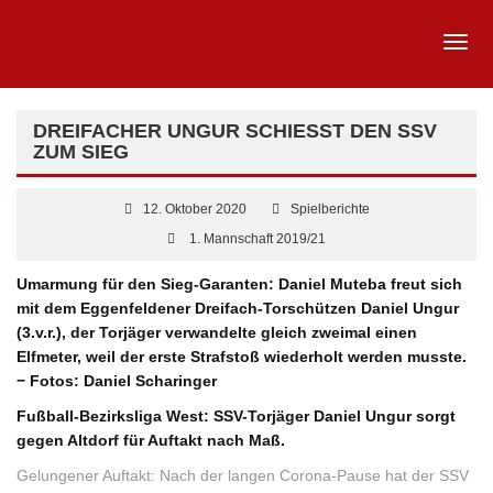
DREIFACHER UNGUR SCHIESST DEN SSV Z
UM SIEG
12. Oktober 2020
Spielberichte
1. Mannschaft 2019/21
Umarmung für den Sieg-Garanten: Daniel Muteba freut sich
mit dem Eggenfeldener Dreifach-Torschützen Daniel Ungur
(3.v.r.), der Torjäger verwandelte gleich zweimal einen
Elfmeter, weil der erste Strafstoß wiederholt werden musste.
− Fotos: Daniel Scharinger
Fußball-Bezirksliga West: SSV-Torjäger Daniel Ungur sorgt
gegen Altdorf für Auftakt nach Maß.
Gelungener Auftakt: Nach der langen Corona-Pause hat der SSV