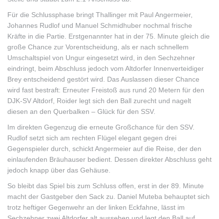
Für die Schlussphase bringt Thallinger mit Paul Angermeier,
Johannes Rudlof und Manuel Schmidhuber nochmal frische
Kräfte in die Partie. Erstgenannter hat in der 75. Minute gleich die
große Chance zur Vorentscheidung, als er nach schnellem
Umschaltspiel von Ungur eingesetzt wird, in den Sechzehner
eindringt, beim Abschluss jedoch vom Altdorfer Innenverteidiger
Brey entscheidend gestört wird. Das Auslassen dieser Chance
wird fast bestraft: Erneuter Freistoß aus rund 20 Metern für den
DJK-SV Altdorf, Roider legt sich den Ball zurecht und nagelt
diesen an den Querbalken – Glück für den SSV.
Im direkten Gegenzug die erneute Großchance für den SSV.
Rudlof setzt sich am rechten Flügel elegant gegen drei
Gegenspieler durch, schickt Angermeier auf die Reise, der den
einlaufenden Bräuhauser bedient. Dessen direkter Abschluss geht
jedoch knapp über das Gehäuse.
So bleibt das Spiel bis zum Schluss offen, erst in der 89. Minute
macht der Gastgeber den Sack zu. Daniel Muteba behauptet sich
trotz heftiger Gegenwehr an der linken Eckfahne, lässt im
Sechzehner zwei Altdorfer alt aussehen und legt den Ball auf