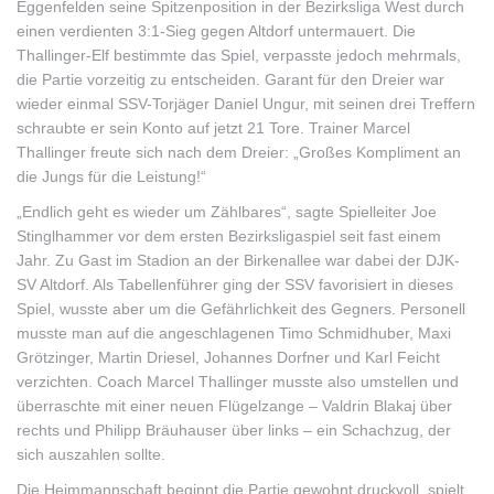
Eggenfelden seine Spitzenposition in der Bezirksliga West durch
einen verdienten 3:1-Sieg gegen Altdorf untermauert. Die
Thallinger-Elf bestimmte das Spiel, verpasste jedoch mehrmals,
die Partie vorzeitig zu entscheiden. Garant für den Dreier war
wieder einmal SSV-Torjäger Daniel Ungur, mit seinen drei Treffern
schraubte er sein Konto auf jetzt 21 Tore. Trainer Marcel
Thallinger freute sich nach dem Dreier: „Großes Kompliment an
die Jungs für die Leistung!“
„Endlich geht es wieder um Zählbares“, sagte Spielleiter Joe
Stinglhammer vor dem ersten Bezirksligaspiel seit fast einem
Jahr. Zu Gast im Stadion an der Birkenallee war dabei der DJK-
SV Altdorf. Als Tabellenführer ging der SSV favorisiert in dieses
Spiel, wusste aber um die Gefährlichkeit des Gegners. Personell
musste man auf die angeschlagenen Timo Schmidhuber, Maxi
Grötzinger, Martin Driesel, Johannes Dorfner und Karl Feicht
verzichten. Coach Marcel Thallinger musste also umstellen und
überraschte mit einer neuen Flügelzange – Valdrin Blakaj über
rechts und Philipp Bräuhauser über links – ein Schachzug, der
sich auszahlen sollte.
Die Heimmannschaft beginnt die Partie gewohnt druckvoll, spielt