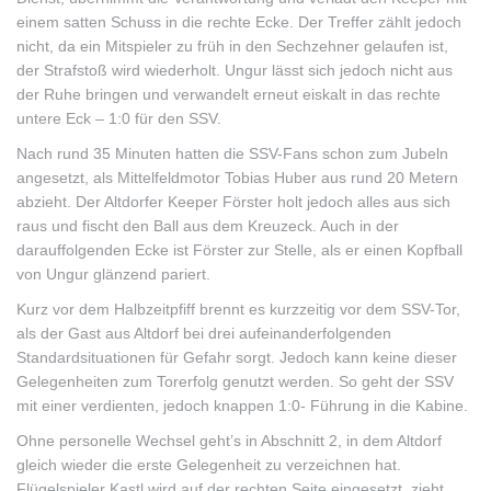
einem satten Schuss in die rechte Ecke. Der Treffer zählt jedoch
nicht, da ein Mitspieler zu früh in den Sechzehner gelaufen ist,
der Strafstoß wird wiederholt. Ungur lässt sich jedoch nicht aus
der Ruhe bringen und verwandelt erneut eiskalt in das rechte
untere Eck – 1:0 für den SSV.
Nach rund 35 Minuten hatten die SSV-Fans schon zum Jubeln
angesetzt, als Mittelfeldmotor Tobias Huber aus rund 20 Metern
abzieht. Der Altdorfer Keeper Förster holt jedoch alles aus sich
raus und fischt den Ball aus dem Kreuzeck. Auch in der
darauffolgenden Ecke ist Förster zur Stelle, als er einen Kopfball
von Ungur glänzend pariert.
Kurz vor dem Halbzeitpfiff brennt es kurzzeitig vor dem SSV-Tor,
als der Gast aus Altdorf bei drei aufeinanderfolgenden
Standardsituationen für Gefahr sorgt. Jedoch kann keine dieser
Gelegenheiten zum Torerfolg genutzt werden. So geht der SSV
mit einer verdienten, jedoch knappen 1:0- Führung in die Kabine.
Ohne personelle Wechsel geht’s in Abschnitt 2, in dem Altdorf
gleich wieder die erste Gelegenheit zu verzeichnen hat.
Flügelspieler Kastl wird auf der rechten Seite eingesetzt, zieht