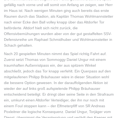
gefällig nach vorne und will somit von Anfang an zeigen, wer Herr
im Haus ist. Nach wenigen Minuten ging auch bereits das erste
Raunen durch das Stadion, als Kapitän Thomas Wohlmannstetter
nach einer Ecke den Ball volley knapp über das Altdorfer Tor
beförderte. Altdorf hielt sich nicht zurück, die
Offensivbemühungen wurden aber von der gut gestaffelten SSV-
Defensivreihe um Raphael Schmidhuber und Wohlmannstetter in
Schach gehalten.
Nach 20 gespielten Minuten nimmt das Spiel richtig Fahrt auf.
Zuerst setzt Thomas von Sommoggy Daniel Ungur mit einem
traumhaften Außenristpass ein, der aus spitzem Winkel
abschließt, jedoch das Tor knapp verfehlt. Ein Querpass auf den
mitgelaufenen Philipp Bräuhauser wäre in dieser Situation wohl
die bessere Option gewesen. In der darauffolgenden Aktion ist
wieder der auf links groß aufspielende Philipp Bräuhauser
entscheidend beteiligt. Er dringt über seine Seite in den Strafraum
ein, umkurvt einen Altdorfer Verteidiger, der ihn nur noch mit
einem Foul stoppen kann – der Elfmeterpfiff von SR Andreas
Poxleitner die logische Konsequenz. Daniel Ungur, Torjäger vom
Dienst, übernimmt die Verantwortung und verlädt den Keeper mit