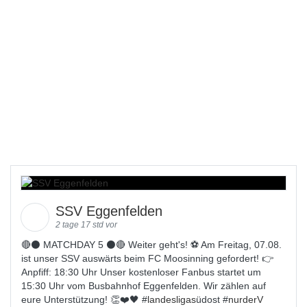
SSV Eggenfelden
2 tage 17 std vor
🔴⚫️ MATCHDAY 5 ⚫️🔴 Weiter geht's! ⚽ Am Freitag, 07.08.
ist unser SSV auswärts beim FC Moosinning gefordert! 👉
Anpfiff: 18:30 Uhr Unser kostenloser Fanbus startet um
15:30 Uhr vom Busbahnhof Eggenfelden. Wir zählen auf
eure Unterstützung! 👏❤️🖤 #
landesligas
üdost #
nurderV